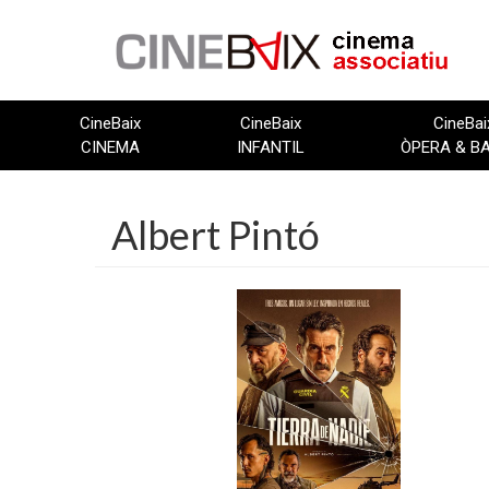
Vés
al
contingut
CineBaix
CineBaix
CineBai
CINEMA
INFANTIL
ÒPERA & B
Albert Pintó