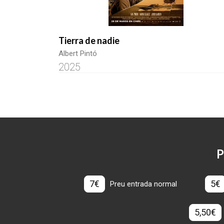
Tierra de nadie
Albert Pintó
2025
P
7€
5€
Preu entrada normal
5,50€