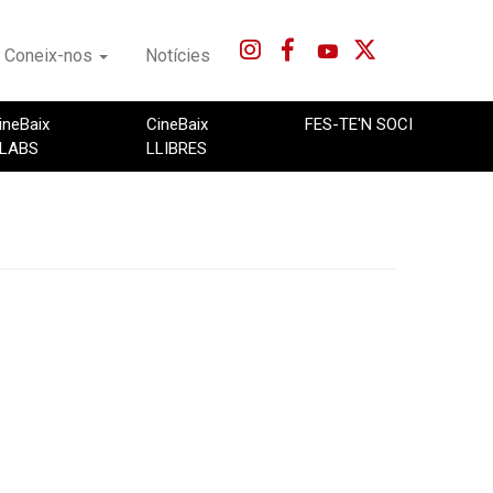
Coneix-nos
Notícies
ineBaix
CineBaix
FES-TE'N SOCI
LABS
LLIBRES