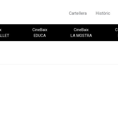
Cartellera
Històric
x
CineBaix
CineBaix
C
ALLET
EDUCA
LA MOSTRA