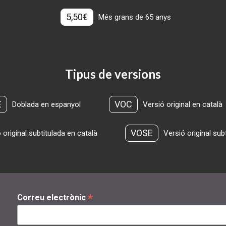
5,50€
Més grans de 65 anys
Tipus de versions
E
VOC
Doblada en espanyol
Versió original en català
VOSE
 original subtitulada en català
Versió original sub
*
Correu electrònic