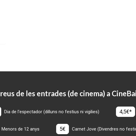
reus de les entrades (de cinema) a CineBa
4,5€*
Dia de l'espectador (dilluns no festius ni vigilies)
5€
Menors de 12 anys
Carnet Jove (Divendres no festius