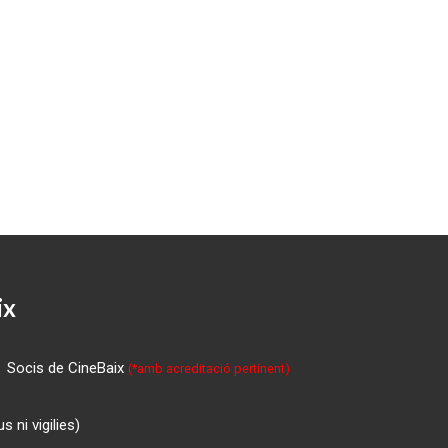
ix
Socis de CineBaix
(*amb acreditació pertinent)
 ni vigilies)