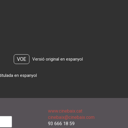
VOE
Versió original en espanyol
titulada en espanyol
www.cinebaix.cat
cinebaix@cinebaix.com
93 666 18 59