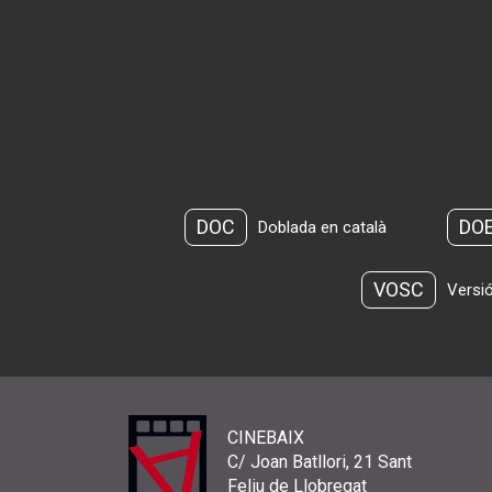
DOC
DO
Doblada en català
VOSC
Versió
CINEBAIX
C/ Joan Batllori, 21 Sant
Feliu de Llobregat