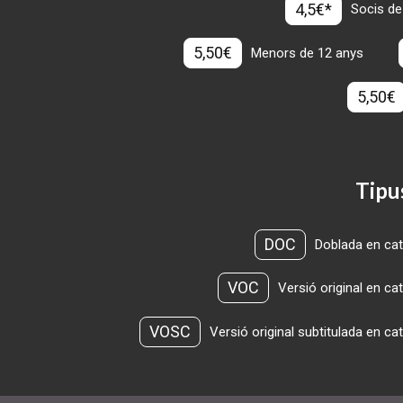
4,5€*
Socis de
5,50€
Menors de 12 anys
5,50€
Tipu
DOC
Doblada en cat
VOC
Versió original en ca
VOSC
Versió original subtitulada en ca