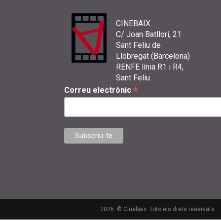
CINEBAIX
C/ Joan Batllori, 21
Sant Feliu de
Llobregat (Barcelona)
RENFE línia R1 i R4,
Sant Feliu
*
Correu electrònic
2026. © Cinebaix. Tots els drets reservats.