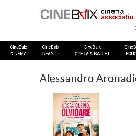
Vés
al
contingut
CineBaix
CineBaix
CineBaix
CineB
CINEMA
INFANTIL
ÒPERA & BALLET
EDU
Alessandro Aronadi