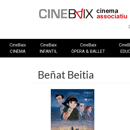
Vés
al
contingut
CineBaix
CineBaix
CineBaix
CineB
CINEMA
INFANTIL
ÒPERA & BALLET
EDU
Beñat Beitia