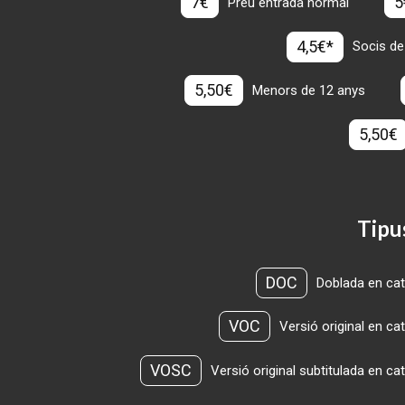
7€
5
Preu entrada normal
4,5€*
Socis de
5,50€
Menors de 12 anys
5,50€
Tipu
DOC
Doblada en cat
VOC
Versió original en ca
VOSC
Versió original subtitulada en ca