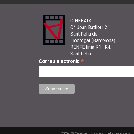
CINEBAIX
C/ Joan Batllori, 21
Sant Feliu de
Llobregat (Barcelona)
RENFE línia R1 i R4,
Sant Feliu
*
Correu electrònic
2026. © Cinebaix. Tots els drets reservats.