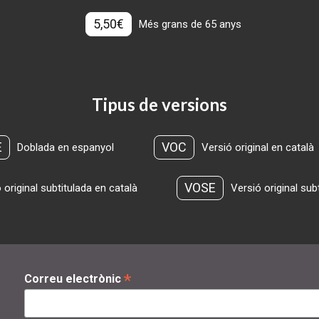
5,50€
Més grans de 65 anys
Tipus de versions
E
VOC
Doblada en espanyol
Versió original en català
VOSE
 original subtitulada en català
Versió original sub
*
Correu electrònic