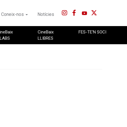
Coneix-nos
Notícies
ineBaix
CineBaix
FES-TE'N SOCI
LABS
LLIBRES