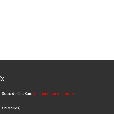
ix
Socis de CineBaix
(*amb acreditació pertinent)
 ni vigilies)