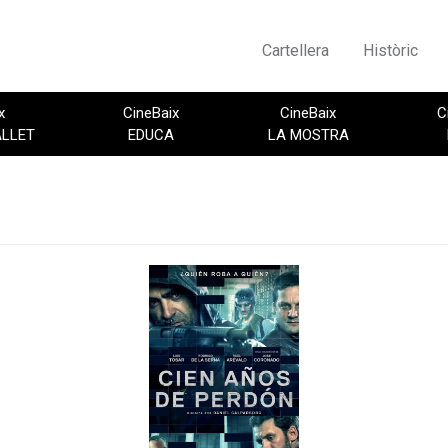
Cartellera
Històric
x
CineBaix
CineBaix
C
ALLET
EDUCA
LA MOSTRA