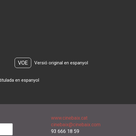
VOE
Versió original en espanyol
titulada en espanyol
www.cinebaix.cat
cinebaix@cinebaix.com
93 666 18 59