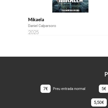
Mikaela
Daniel Calparsoro
2025
P
7€
5€
Preu entrada normal
5,50€