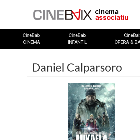
Vés
al
contingut
CineBaix
CineBaix
CineBai
CINEMA
INFANTIL
ÒPERA & B
Daniel Calparsoro