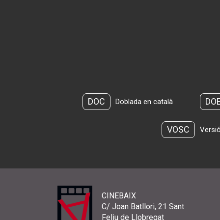
DOC
DO
Doblada en català
VOSC
Versió
CINEBAIX
C/ Joan Batllori, 21 Sant
Feliu de Llobregat