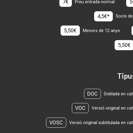
7€
5
Preu entrada normal
4,5€*
Socis de
5,50€
Menors de 12 anys
5,50€
Tipu
DOC
Doblada en cat
VOC
Versió original en ca
VOSC
Versió original subtitulada en ca