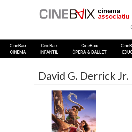
Vés
al
contingut
CineBaix
CineBaix
CineBaix
CineB
CINEMA
INFANTIL
ÒPERA & BALLET
EDU
David G. Derrick Jr.