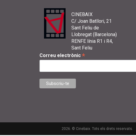
CINEBAIX
C/ Joan Batllori, 21
Sant Feliu de
Llobregat (Barcelona)
RENFE línia R1 i R4,
Sant Feliu
*
Correu electrònic
2026. © Cinebaix. Tots els drets reservats.