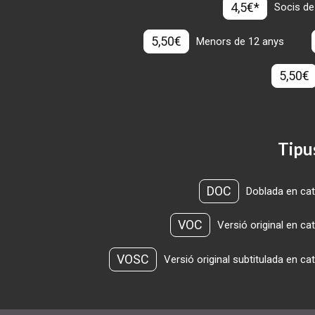
4,5€*
Socis de
5,50€
Menors de 12 anys
5,50€
Tipu
DOC
Doblada en cat
VOC
Versió original en ca
VOSC
Versió original subtitulada en ca