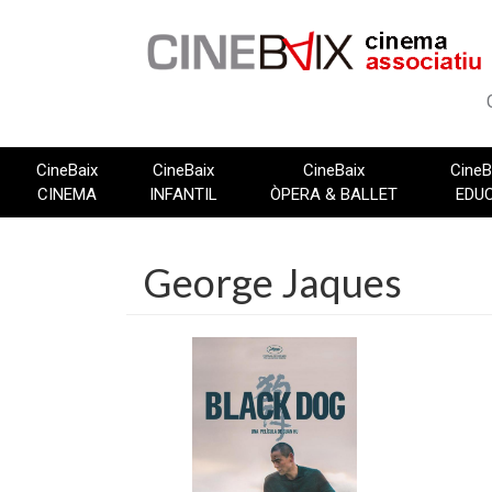
Vés
al
contingut
CineBaix
CineBaix
CineBaix
CineB
CINEMA
INFANTIL
ÒPERA & BALLET
EDU
George Jaques