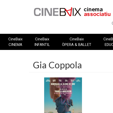
Vés
al
contingut
CineBaix
CineBaix
CineBaix
CineB
CINEMA
INFANTIL
ÒPERA & BALLET
EDU
Gia Coppola