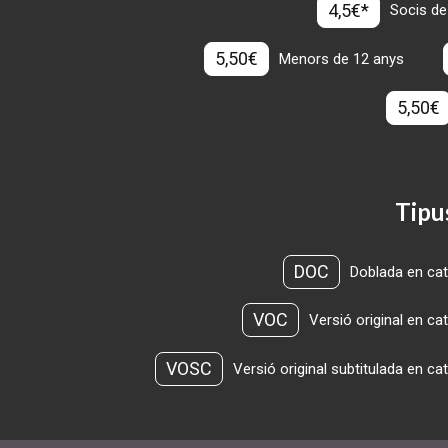
4,5€*
Socis de
5,50€
Menors de 12 anys
5,50€
Tipu
DOC
Doblada en cat
VOC
Versió original en ca
VOSC
Versió original subtitulada en ca