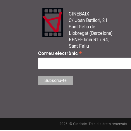
CINEBAIX
C/ Joan Batllori, 21
Sant Feliu de
Llobregat (Barcelona)
RENFE línia R1 i R4,
Sant Feliu
*
Correu electrònic
2026. © Cinebaix. Tots els drets reservats.