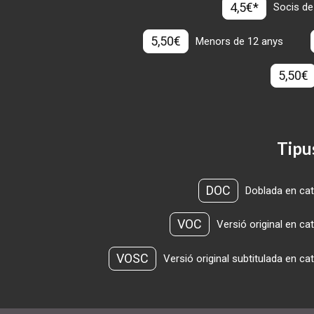
4,5€*
Socis de
5,50€
Menors de 12 anys
5,50€
Tipu
DOC
Doblada en cat
VOC
Versió original en ca
VOSC
Versió original subtitulada en ca