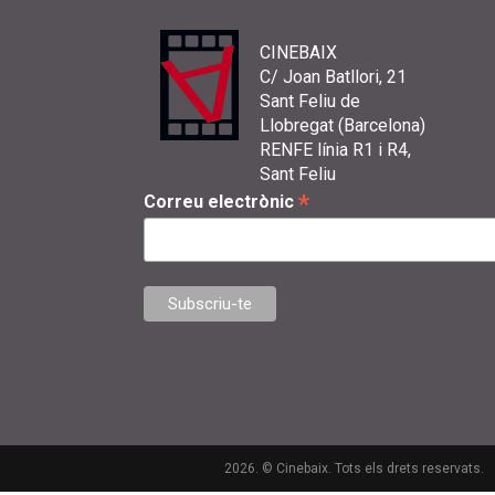
CINEBAIX
C/ Joan Batllori, 21
Sant Feliu de
Llobregat (Barcelona)
RENFE línia R1 i R4,
Sant Feliu
*
Correu electrònic
2026. © Cinebaix. Tots els drets reservats.