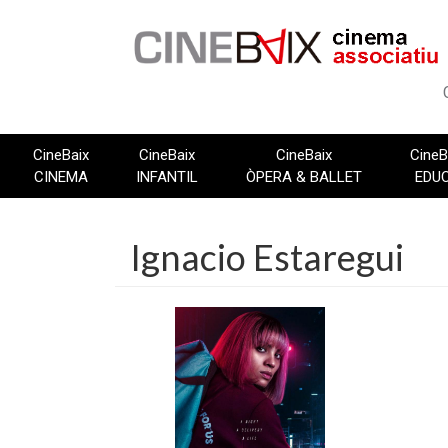
Vés
al
contingut
CineBaix
CineBaix
CineBaix
CineB
CINEMA
INFANTIL
ÒPERA & BALLET
EDU
Ignacio Estaregui