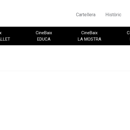
Cartellera
Històric
x
CineBaix
CineBaix
C
ALLET
EDUCA
LA MOSTRA