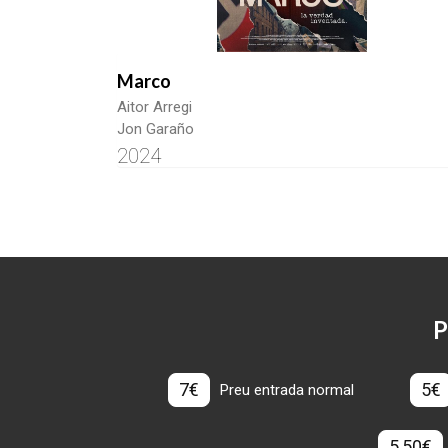
Marco
Aitor Arregi
Jon Garaño
2024
P
7€
5€
Preu entrada normal
5,50€