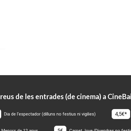
reus de les entrades (de cinema) a CineBa
4,5€*
Dia de l'espectador (dilluns no festius ni vigilies)
5€
Menors de 12 anys
Carnet Jove (Divendres no festius