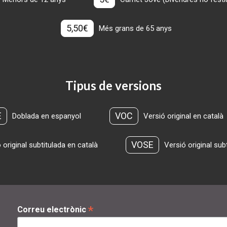
5,50€
Més grans de 65 anys
Tipus de versions
E
VOC
Doblada en espanyol
Versió original en català
VOSE
 original subtitulada en català
Versió original sub
*
Correu electrònic