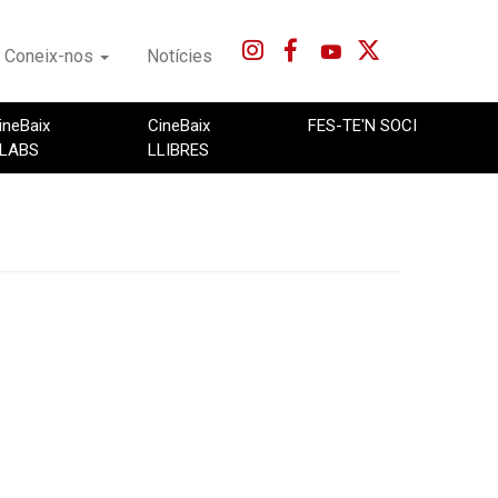
Coneix-nos
Notícies
ineBaix
CineBaix
FES-TE'N SOCI
LABS
LLIBRES