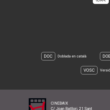
DOC
DO
Doblada en català
VOSC
Versió
CINEBAIX
C/ Joan Batllori, 21 Sant