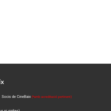
ix
Socis de CineBaix
(*amb acreditació pertinent)
 ni vigilies)