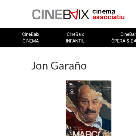
Vés
al
contingut
CineBaix
CineBaix
CineBai
CINEMA
INFANTIL
ÒPERA & B
Jon Garaño