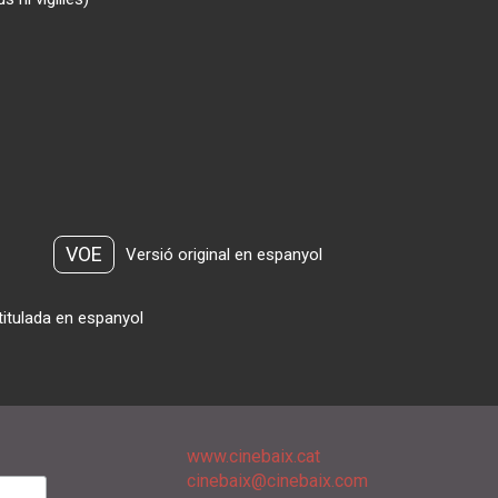
VOE
Versió original en espanyol
titulada en espanyol
www.cinebaix.cat
cinebaix@cinebaix.com