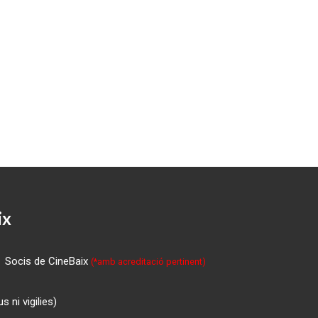
ix
Socis de CineBaix
(*amb acreditació pertinent)
 ni vigilies)