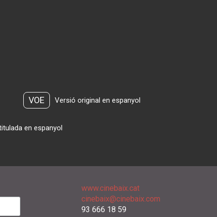
VOE
Versió original en espanyol
titulada en espanyol
www.cinebaix.cat
cinebaix@cinebaix.com
93 666 18 59