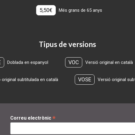
5,50€
Més grans de 65 anys
Tipus de versions
E
VOC
Doblada en espanyol
Versió original en català
VOSE
 original subtitulada en català
Versió original sub
*
Correu electrònic