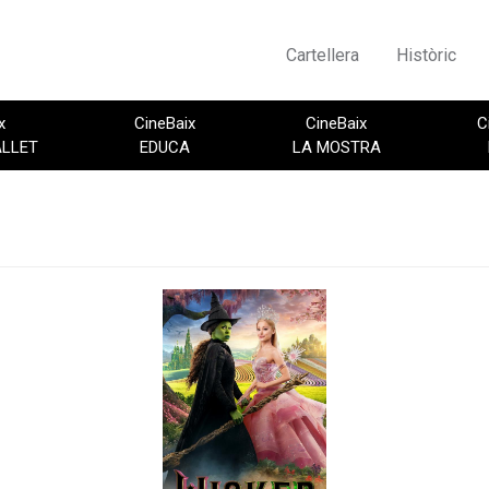
Cartellera
Històric
x
CineBaix
CineBaix
C
ALLET
EDUCA
LA MOSTRA