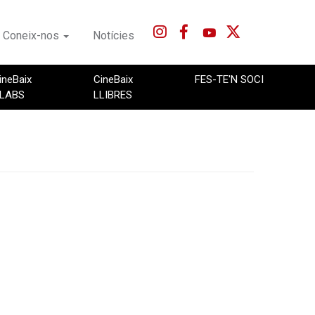
Coneix-nos
Notícies
ineBaix
CineBaix
FES-TE'N SOCI
LABS
LLIBRES