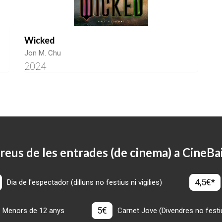
Wicked
Jon M. Chu
2024
reus de les entrades (de cinema) a CineBa
4,5€*
Dia de l'espectador (dilluns no festius ni vigilies)
5€
Menors de 12 anys
Carnet Jove (Divendres no festius