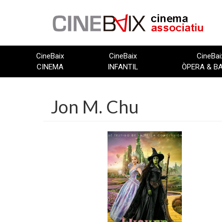
Vés
al
contingut
CineBaix
CineBaix
CineBai
CINEMA
INFANTIL
ÒPERA & B
Jon M. Chu