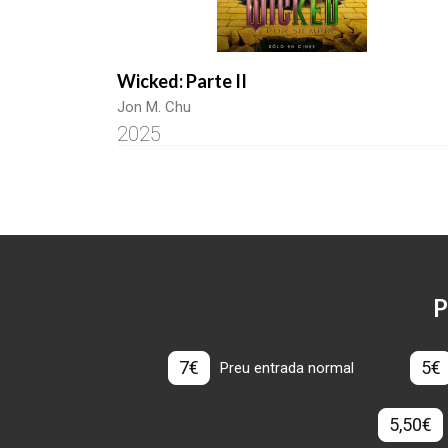
Wicked: Parte II
Jon M. Chu
2025
P
7€
5€
Preu entrada normal
5,50€