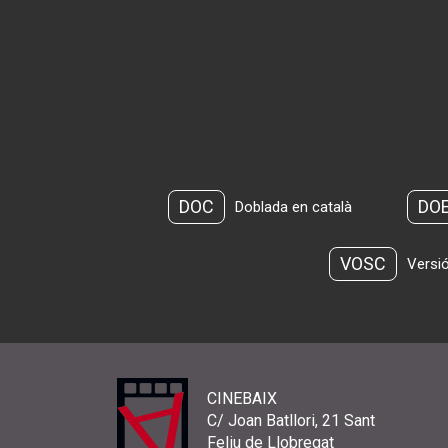
DOC
DO
Doblada en català
VOSC
Versió
CINEBAIX
C/ Joan Batllori, 21 Sant
Feliu de Llobregat