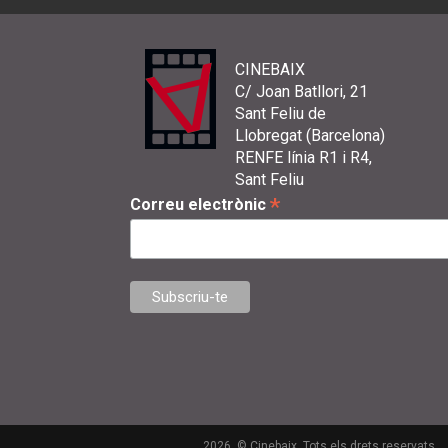
CINEBAIX
C/ Joan Batllori, 21
Sant Feliu de
Llobregat (Barcelona)
RENFE línia R1 i R4,
Sant Feliu
*
Correu electrònic
2026. © Cinebaix. Tots els drets reservats.