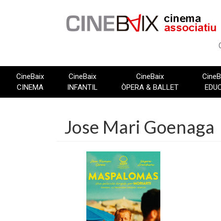
Vés
al
contingut
CineBaix
CineBaix
CineBaix
CineB
CINEMA
INFANTIL
ÒPERA & BALLET
EDU
Jose Mari Goenaga