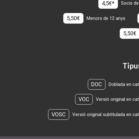
4,5€*
Socis de
5,50€
Menors de 12 anys
5,50€
Tipu
DOC
Doblada en cat
VOC
Versió original en ca
VOSC
Versió original subtitulada en ca