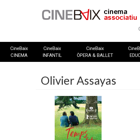
Vés
al
contingut
CineBaix
CineBaix
CineBaix
CineB
CINEMA
INFANTIL
ÒPERA & BALLET
EDU
Olivier Assayas