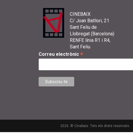
CINEBAIX
C/ Joan Batllori, 21
Sant Feliu de
Llobregat (Barcelona)
RENFE línia R1 i R4,
Sant Feliu
*
Correu electrònic
2026. © Cinebaix. Tots els drets reservats.