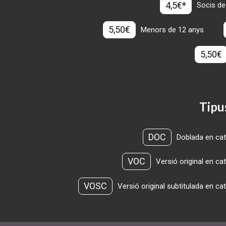
4,5€*
Socis de
5,50€
Menors de 12 anys
5,50€
Tipu
DOC
Doblada en cat
VOC
Versió original en ca
VOSC
Versió original subtitulada en ca