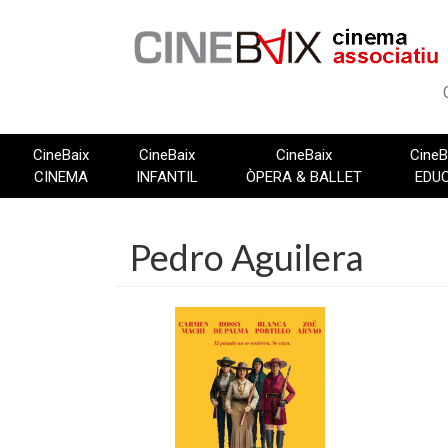
Vés
al
contingut
CineBaix
CineBaix
CineBaix
CineB
CINEMA
INFANTIL
ÒPERA & BALLET
EDU
Pedro Aguilera