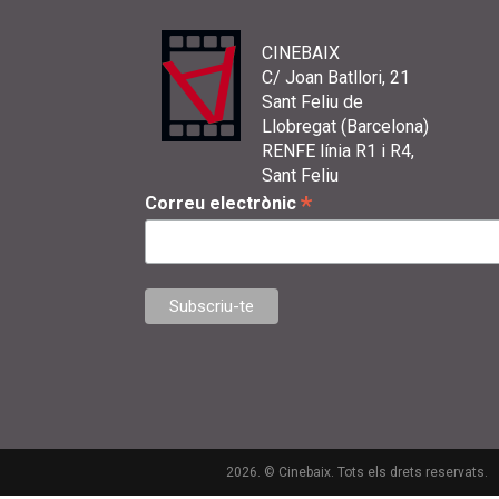
CINEBAIX
C/ Joan Batllori, 21
Sant Feliu de
Llobregat (Barcelona)
RENFE línia R1 i R4,
Sant Feliu
*
Correu electrònic
2026. © Cinebaix. Tots els drets reservats.