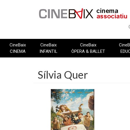
Vés
al
contingut
CineBaix
CineBaix
CineBaix
CineB
CINEMA
INFANTIL
ÒPERA & BALLET
EDU
Sílvia Quer