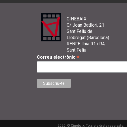
CINEBAIX
C/ Joan Batllori, 21
Sant Feliu de
Llobregat (Barcelona)
RENFE línia R1 i R4,
Sant Feliu
*
Correu electrònic
2026. © Cinebaix. Tots els drets reservats.