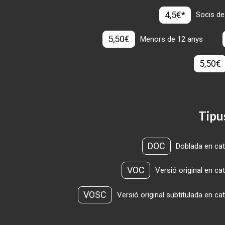
4,5€*
Socis de
5,50€
Menors de 12 anys
5,50€
Tipu
DOC
Doblada en cat
VOC
Versió original en ca
VOSC
Versió original subtitulada en ca