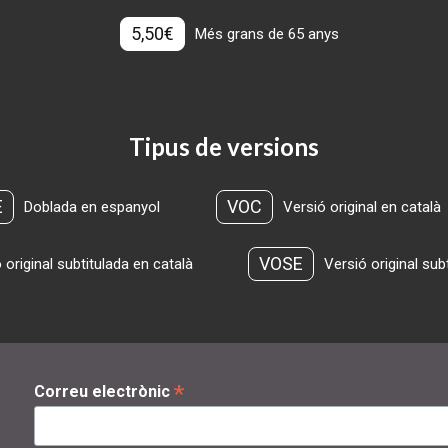
5,50€
Més grans de 65 anys
Tipus de versions
E
VOC
Doblada en espanyol
Versió original en català
VOSE
 original subtitulada en català
Versió original sub
*
Correu electrònic