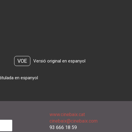
VOE
Versió original en espanyol
titulada en espanyol
www.cinebaix.cat
cinebaix@cinebaix.com
93 666 18 59