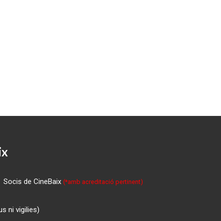
ix
Socis de CineBaix
(*amb acreditació pertinent)
 ni vigilies)