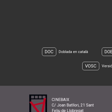
DOC
DO
Doblada en català
VOSC
Versió
CINEBAIX
C/ Joan Batllori, 21 Sant
Feliu de Llobregat