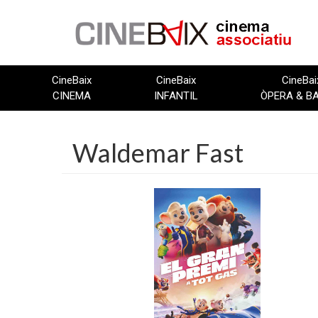
Vés
al
contingut
CineBaix
CineBaix
CineBai
CINEMA
INFANTIL
ÒPERA & B
Waldemar Fast