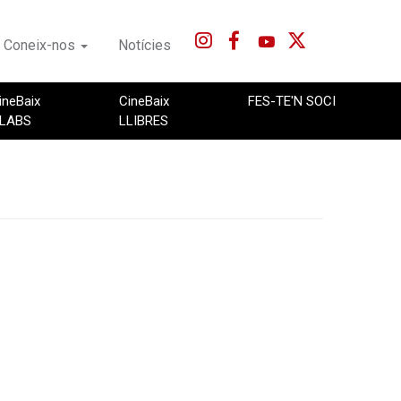
Coneix-nos
Notícies
ineBaix
CineBaix
FES-TE'N SOCI
LABS
LLIBRES