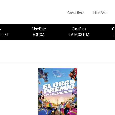
Cartellera
Històric
x
CineBaix
CineBaix
C
ALLET
EDUCA
LA MOSTRA