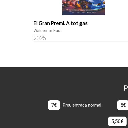
El Gran Premi. A tot gas
Waldemar Fast
2025
P
7€
5€
Preu entrada normal
5,50€