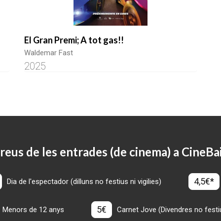
El Gran Premi; A tot gas!!
Waldemar Fast
2025
reus de les entrades (de cinema) a CineBa
4,5€*
Dia de l'espectador (dilluns no festius ni vigilies)
5€
Menors de 12 anys
Carnet Jove (Divendres no festius