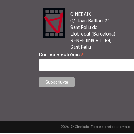
CINEBAIX
C/ Joan Batllori, 21
Sant Feliu de
Llobregat (Barcelona)
RENFE línia R1 i R4,
Sant Feliu
*
Correu electrònic
2026. © Cinebaix. Tots els drets reservats.