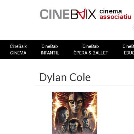
Vés
al
contingut
CineBaix
CineBaix
CineBaix
CineB
CINEMA
INFANTIL
ÒPERA & BALLET
EDU
Dylan Cole