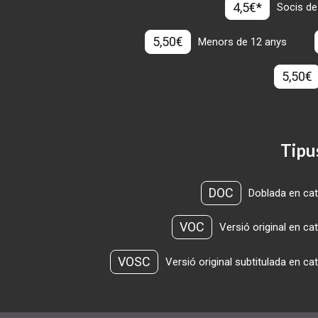
4,5€*
Socis de
5,50€
Menors de 12 anys
5,50€
Tipu
DOC
Doblada en cat
VOC
Versió original en ca
VOSC
Versió original subtitulada en ca