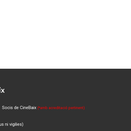
ix
Socis de CineBaix
(*amb acreditació pertinent)
 ni vigilies)