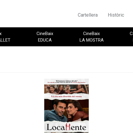
Cartellera
Històric
x
CineBaix
CineBaix
C
ALLET
EDUCA
LA MOSTRA