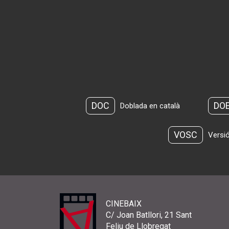
DOC
DO
Doblada en català
VOSC
Versió
CINEBAIX
C/ Joan Batllori, 21 Sant
Feliu de Llobregat