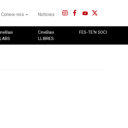
Coneix-nos
Notícies
ineBaix
CineBaix
FES-TE'N SOCI
LABS
LLIBRES