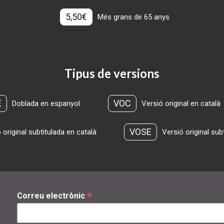
5,50€
Més grans de 65 anys
Tipus de versions
E
VOC
Doblada en espanyol
Versió original en català
VOSE
 original subtitulada en català
Versió original sub
*
Correu electrònic