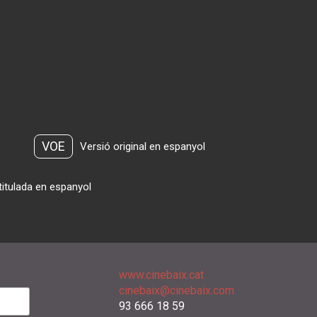
VOE
Versió original en espanyol
titulada en espanyol
www.cinebaix.cat
cinebaix@cinebaix.com
93 666 18 59