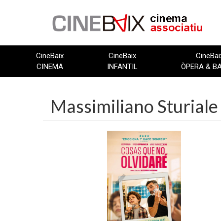
Vés
al
contingut
CineBaix
CineBaix
CineBai
CINEMA
INFANTIL
ÒPERA & B
Massimiliano Sturiale