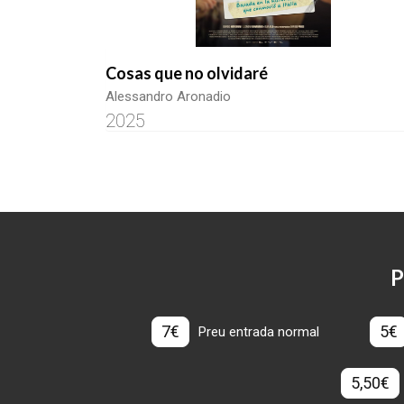
Cosas que no olvidaré
Alessandro Aronadio
2025
P
7€
5€
Preu entrada normal
5,50€