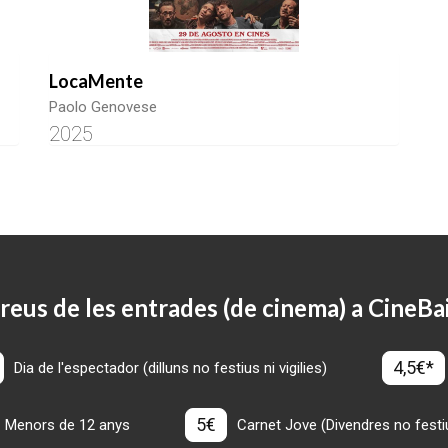
LocaMente
Paolo Genovese
2025
reus de les entrades (de cinema) a CineBa
4,5€*
Dia de l'espectador (dilluns no festius ni vigilies)
5€
Menors de 12 anys
Carnet Jove (Divendres no festius