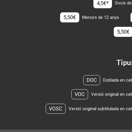
4,5€*
Socis de
5,50€
Menors de 12 anys
5,50€
Tipu
DOC
Doblada en cat
VOC
Versió original en ca
VOSC
Versió original subtitulada en ca