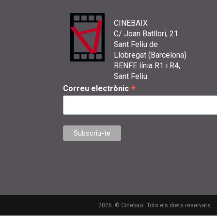
CINEBAIX
C/ Joan Batllori, 21
Sant Feliu de
Llobregat (Barcelona)
RENFE línia R1 i R4,
Sant Feliu
*
Correu electrònic
2026. © Cinebaix. Tots els drets reservats.