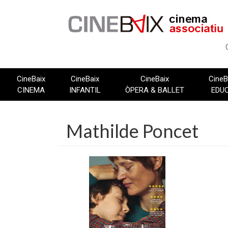
Vés
al
contingut
CineBaix
CineBaix
CineBaix
CineB
CINEMA
INFANTIL
ÒPERA & BALLET
EDU
Mathilde Poncet