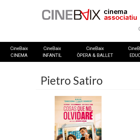
Vés
al
contingut
CineBaix
CineBaix
CineBaix
CineB
CINEMA
INFANTIL
ÒPERA & BALLET
EDU
Pietro Satiro