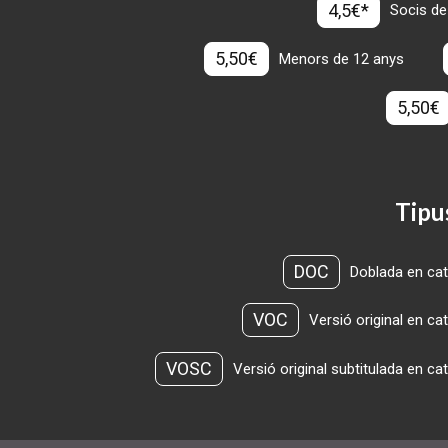
4,5€*
Socis de
5,50€
Menors de 12 anys
5,50€
Tipu
DOC
Doblada en cat
VOC
Versió original en ca
VOSC
Versió original subtitulada en ca