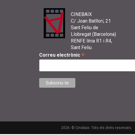
CINEBAIX
C/ Joan Batllori, 21
Sant Feliu de
Llobregat (Barcelona)
RENFE línia R1 i R4,
Sant Feliu
*
Correu electrònic
2026. © Cinebaix. Tots els drets reservats.