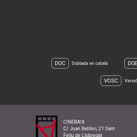
DOC
DO
Doblada en català
VOSC
Versió
CINEBAIX
C/ Joan Batllori, 21 Sant
Feliu de Llobregat