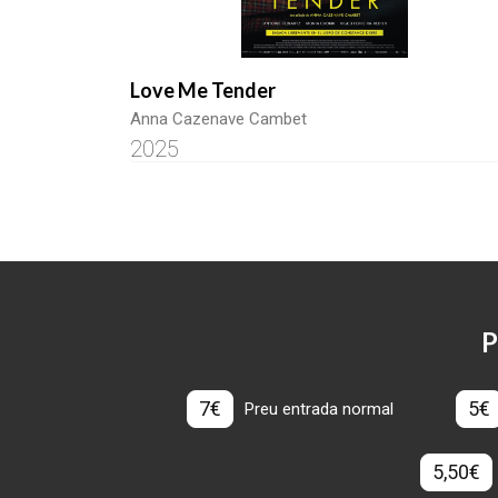
Love Me Tender
Anna Cazenave Cambet
2025
P
7€
5€
Preu entrada normal
5,50€