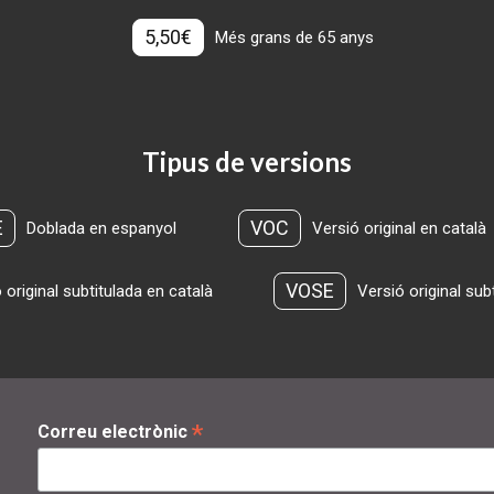
5,50€
Més grans de 65 anys
Tipus de versions
E
VOC
Doblada en espanyol
Versió original en català
VOSE
 original subtitulada en català
Versió original sub
*
Correu electrònic