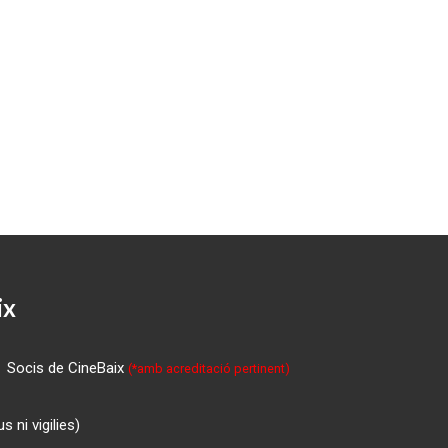
ix
Socis de CineBaix
(*amb acreditació pertinent)
 ni vigilies)