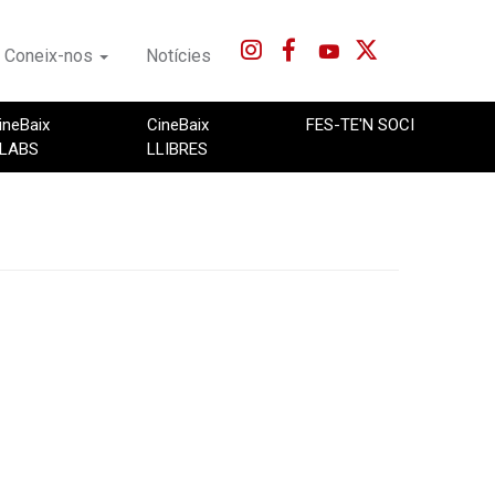
Coneix-nos
Notícies
ineBaix
CineBaix
FES-TE'N SOCI
LABS
LLIBRES