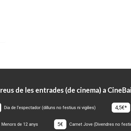
reus de les entrades (de cinema) a CineBa
4,5€*
Dia de l'espectador (dilluns no festius ni vigilies)
5€
Menors de 12 anys
Carnet Jove (Divendres no festius