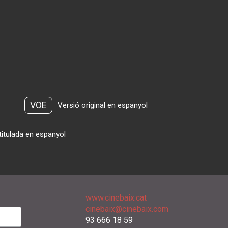
VOE
Versió original en espanyol
titulada en espanyol
www.cinebaix.cat
cinebaix@cinebaix.com
93 666 18 59