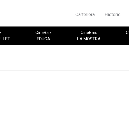
Cartellera
Històric
x
CineBaix
CineBaix
C
ALLET
EDUCA
LA MOSTRA