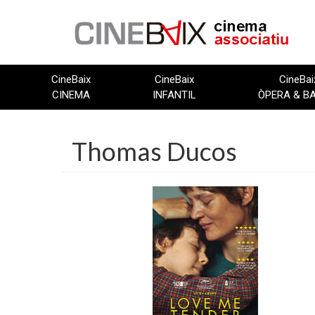
Vés
al
contingut
CineBaix
CineBaix
CineBai
CINEMA
INFANTIL
ÒPERA & B
Thomas Ducos