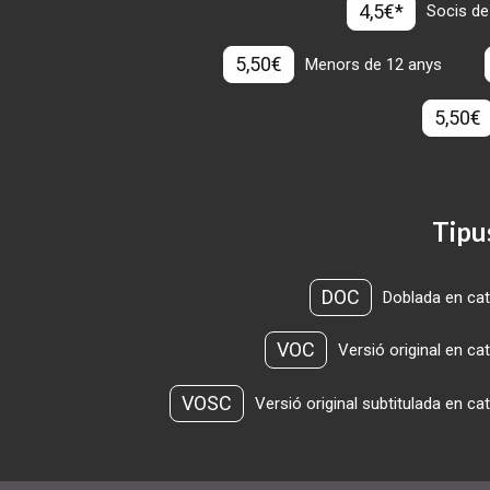
4,5€*
Socis de
5,50€
Menors de 12 anys
5,50€
Tipu
DOC
Doblada en cat
VOC
Versió original en ca
VOSC
Versió original subtitulada en ca