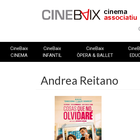
Vés
al
contingut
CineBaix
CineBaix
CineBaix
CineB
CINEMA
INFANTIL
ÒPERA & BALLET
EDU
Andrea Reitano