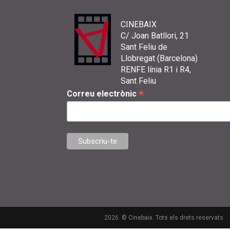
CINEBAIX
C/ Joan Batllori, 21
Sant Feliu de
Llobregat (Barcelona)
RENFE línia R1 i R4,
Sant Feliu
*
Correu electrònic
2026. © Cinebaix. Tots els drets reservats.