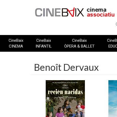
Vés
al
contingut
CineBaix
CineBaix
CineBaix
CineB
CINEMA
INFANTIL
ÒPERA & BALLET
EDU
Benoît Dervaux