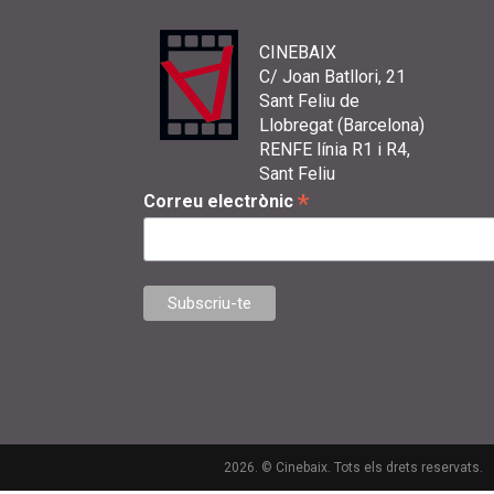
CINEBAIX
C/ Joan Batllori, 21
Sant Feliu de
Llobregat (Barcelona)
RENFE línia R1 i R4,
Sant Feliu
*
Correu electrònic
2026. © Cinebaix. Tots els drets reservats.