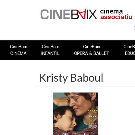
Vés
al
contingut
CineBaix
CineBaix
CineBaix
CineB
CINEMA
INFANTIL
ÒPERA & BALLET
EDU
Kristy Baboul