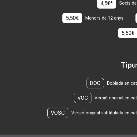
4,5€*
Socis de
5,50€
Menors de 12 anys
5,50€
Tipu
DOC
Doblada en cat
VOC
Versió original en ca
VOSC
Versió original subtitulada en ca