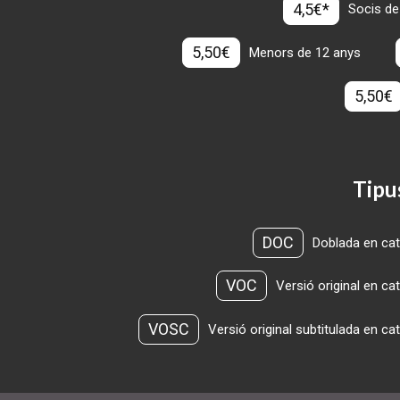
4,5€*
Socis de
5,50€
Menors de 12 anys
5,50€
Tipu
DOC
Doblada en cat
VOC
Versió original en ca
VOSC
Versió original subtitulada en ca