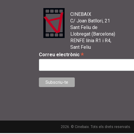
CINEBAIX
C/ Joan Batllori, 21
Sant Feliu de
Llobregat (Barcelona)
RENFE línia R1 i R4,
Sant Feliu
*
Correu electrònic
2026. © Cinebaix. Tots els drets reservats.