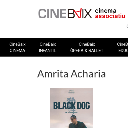
Vés
al
contingut
CineBaix
CineBaix
CineBaix
CineB
CINEMA
INFANTIL
ÒPERA & BALLET
EDU
Amrita Acharia