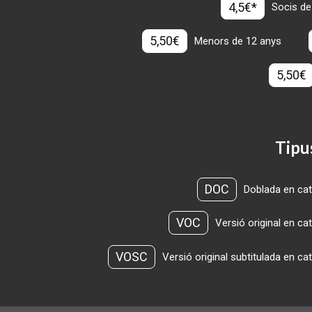
4,5€*
Socis de
5,50€
Menors de 12 anys
5,50€
Tipu
DOC
Doblada en cat
VOC
Versió original en ca
VOSC
Versió original subtitulada en ca