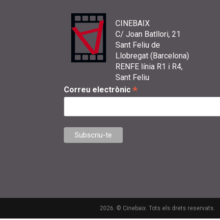
CINEBAIX
C/ Joan Batllori, 21
Sant Feliu de
Llobregat (Barcelona)
RENFE línia R1 i R4,
Sant Feliu
*
Correu electrònic
2026. © Cinebaix. Tots els drets reservats.