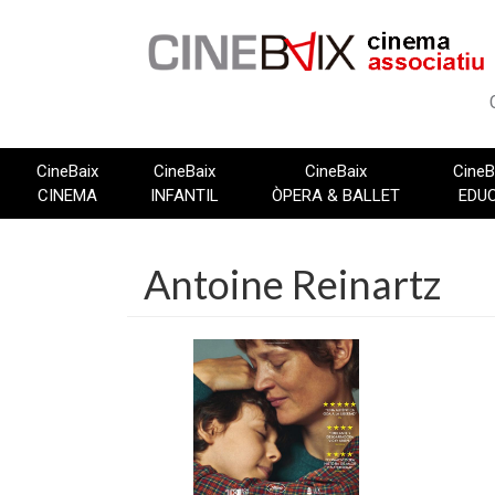
Vés
al
contingut
CineBaix
CineBaix
CineBaix
CineB
CINEMA
INFANTIL
ÒPERA & BALLET
EDU
Antoine Reinartz