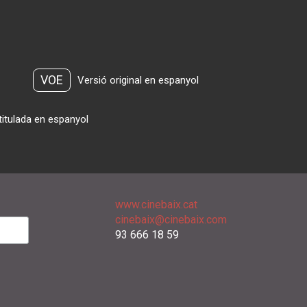
VOE
Versió original en espanyol
titulada en espanyol
www.cinebaix.cat
cinebaix@cinebaix.com
93 666 18 59