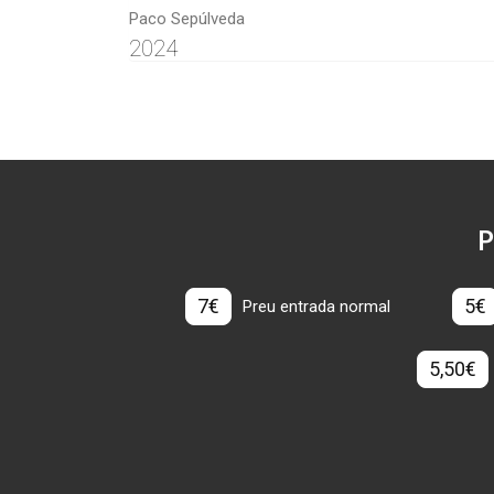
Paco Sepúlveda
2024
P
7€
5€
Preu entrada normal
5,50€