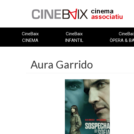
Vés
al
contingut
CineBaix
CineBaix
CineBai
CINEMA
INFANTIL
ÒPERA & B
Aura Garrido