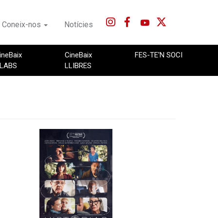
Coneix-nos
Notícies
ineBaix
CineBaix
FES-TE'N SOCI
LABS
LLIBRES