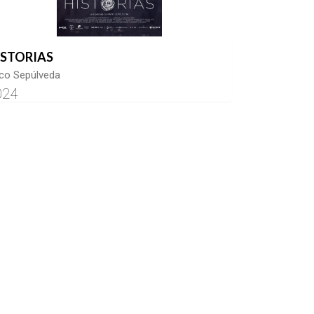
ISTORIAS
co Sepúlveda
024