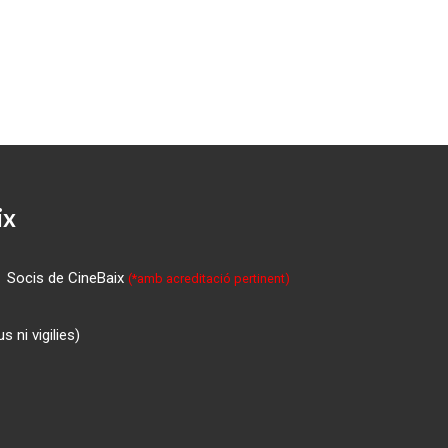
ix
Socis de CineBaix
(*amb acreditació pertinent)
 ni vigilies)