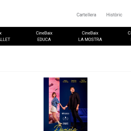
Cartellera
Històric
x
CineBaix
CineBaix
C
ALLET
EDUCA
LA MOSTRA