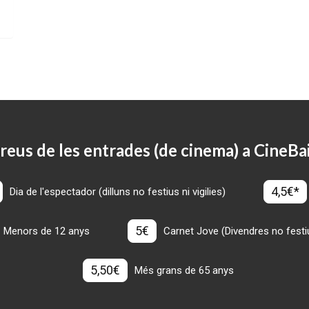
reus de les entrades (de cinema) a CineBa
4,5€*
Dia de l'espectador (dilluns no festius ni vigilies)
5€
Menors de 12 anys
Carnet Jove (Divendres no festius
5,50€
Més grans de 65 anys