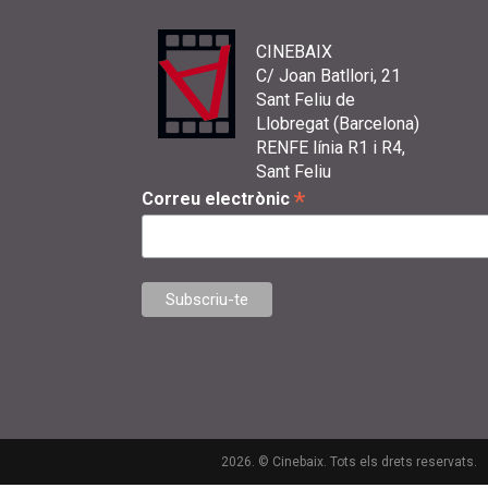
CINEBAIX
C/ Joan Batllori, 21
Sant Feliu de
Llobregat (Barcelona)
RENFE línia R1 i R4,
Sant Feliu
*
Correu electrònic
2026. © Cinebaix. Tots els drets reservats.