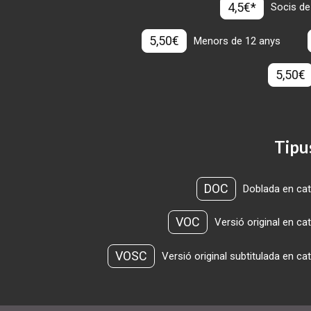
4,5€*
Socis de
5,50€
Menors de 12 anys
5,50€
Tipu
DOC
Doblada en cat
VOC
Versió original en ca
VOSC
Versió original subtitulada en ca