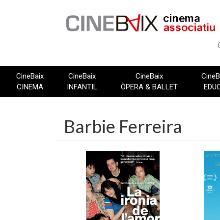
Vés
al
contingut
CineBaix
CineBaix
CineBaix
CineB
CINEMA
INFANTIL
ÒPERA & BALLET
EDU
Barbie Ferreira