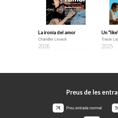
La ironia del amor
Un "lik
Chandler Levack
Tracie L
2026
2025
Preus de les entra
7€
5
Preu entrada normal