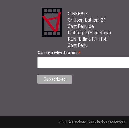
CINEBAIX
C/ Joan Batllori, 21
Sant Feliu de
Llobregat (Barcelona)
RENFE línia R1 i R4,
Sant Feliu
*
Correu electrònic
2026. © Cinebaix. Tots els drets reservats.