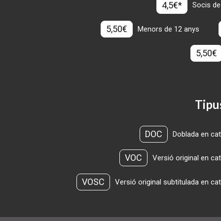
4,5€*
Socis de
5,50€
Menors de 12 anys
5,50€
Tipu
DOC
Doblada en cat
VOC
Versió original en ca
VOSC
Versió original subtitulada en ca