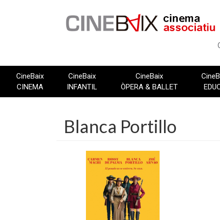
Vés
al
contingut
CineBaix
CineBaix
CineBaix
CineB
CINEMA
INFANTIL
ÒPERA & BALLET
EDU
Blanca Portillo