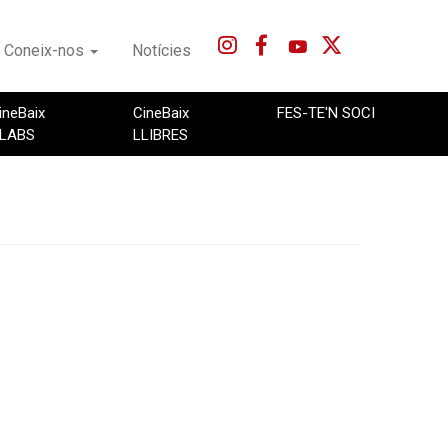
Coneix-nos
Notícies
ineBaix
CineBaix
FES-TE'N SOCI
LABS
LLIBRES