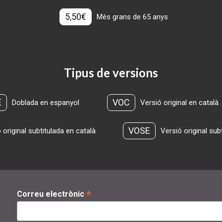
5,50€
Més grans de 65 anys
Tipus de versions
E
VOC
Doblada en espanyol
Versió original en català
VOSE
 original subtitulada en català
Versió original sub
*
Correu electrònic