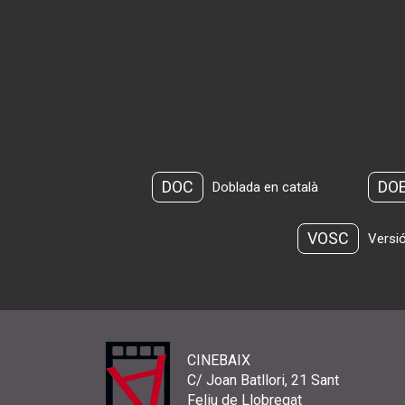
DOC
DO
Doblada en català
VOSC
Versió
CINEBAIX
C/ Joan Batllori, 21 Sant
Feliu de Llobregat