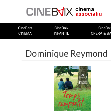
Vés
al
contingut
CineBaix
CineBaix
CineBai
CINEMA
INFANTIL
ÒPERA & B
Dominique Reymond