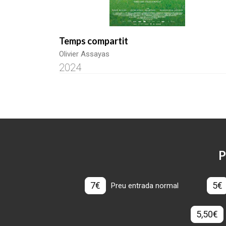
Temps compartit
Olivier Assayas
2024
P
7€
5€
Preu entrada normal
5,50€