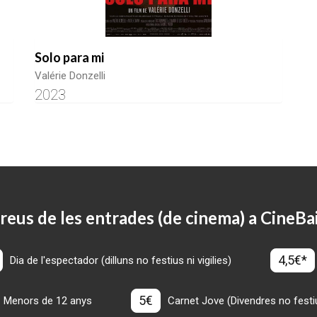
Solo para mi
Valérie Donzelli
2023
reus de les entrades (de cinema) a CineBa
4,5€*
Dia de l'espectador (dilluns no festius ni vigilies)
5€
Menors de 12 anys
Carnet Jove (Divendres no festius