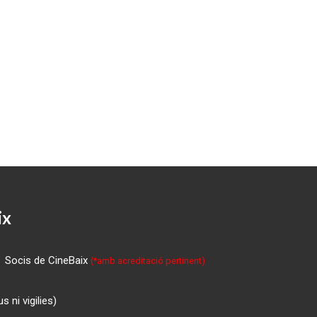
ix
Socis de CineBaix
(*amb acreditació pertinent)
 ni vigilies)