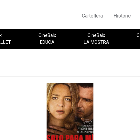
Cartellera
Històric
x
CineBaix
CineBaix
C
ALLET
EDUCA
LA MOSTRA