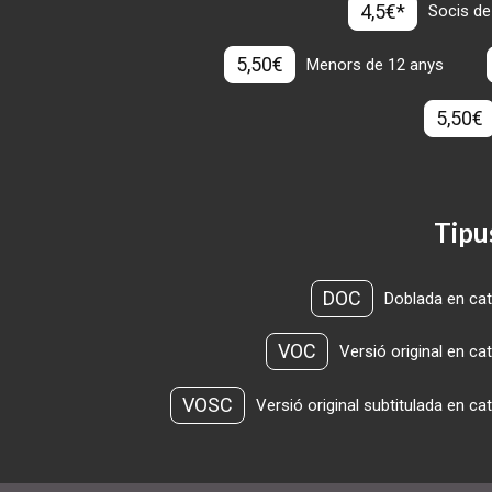
4,5€*
Socis de
5,50€
Menors de 12 anys
5,50€
Tipu
DOC
Doblada en cat
VOC
Versió original en ca
VOSC
Versió original subtitulada en ca