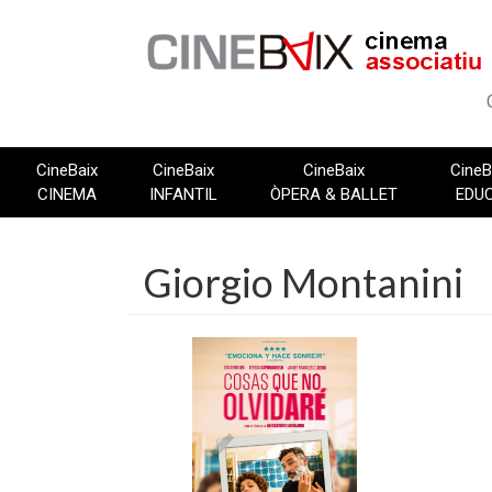
Vés
al
contingut
CineBaix
CineBaix
CineBaix
CineB
CINEMA
INFANTIL
ÒPERA & BALLET
EDU
Giorgio Montanini