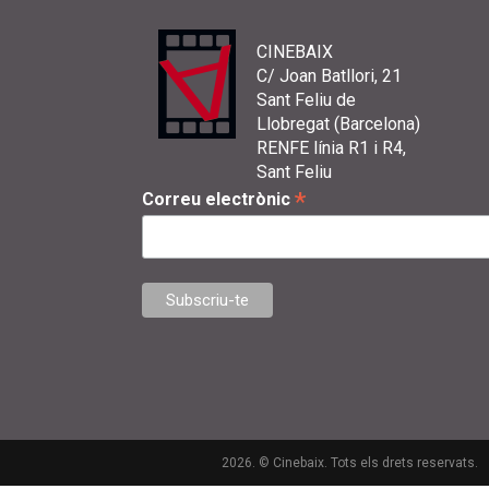
CINEBAIX
C/ Joan Batllori, 21
Sant Feliu de
Llobregat (Barcelona)
RENFE línia R1 i R4,
Sant Feliu
*
Correu electrònic
2026. © Cinebaix. Tots els drets reservats.