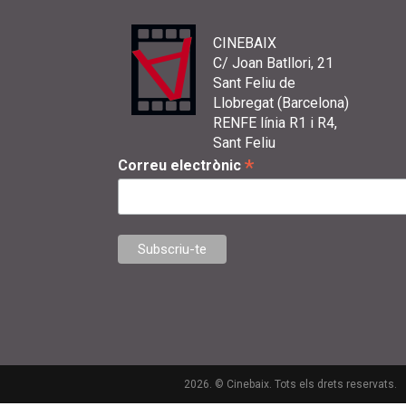
CINEBAIX
C/ Joan Batllori, 21
Sant Feliu de
Llobregat (Barcelona)
RENFE línia R1 i R4,
Sant Feliu
*
Correu electrònic
2026. © Cinebaix. Tots els drets reservats.