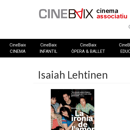
Vés
al
contingut
CineBaix
CineBaix
CineBaix
CineB
CINEMA
INFANTIL
ÒPERA & BALLET
EDU
Isaiah Lehtinen