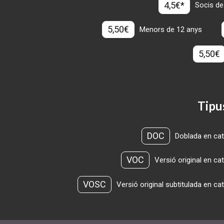
4,5€*
Socis de
5,50€
Menors de 12 anys
5,50€
Tipu
DOC
Doblada en cat
VOC
Versió original en ca
VOSC
Versió original subtitulada en ca