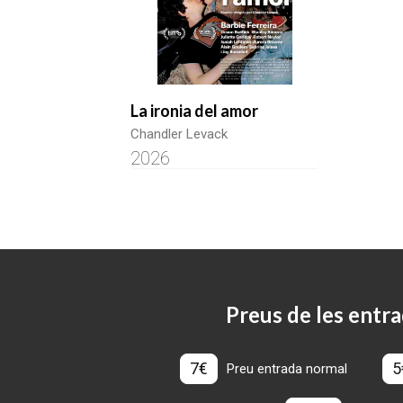
La ironia del amor
Chandler Levack
2026
Preus de les entra
7€
5
Preu entrada normal