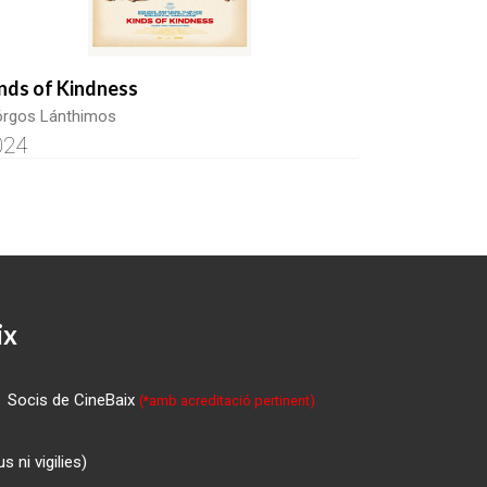
nds of Kindness
órgos Lánthimos
024
ix
Socis de CineBaix
(*amb acreditació pertinent)
 ni vigilies)