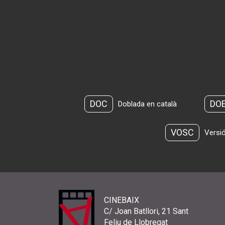
DOC
DO
Doblada en català
VOSC
Versió
CINEBAIX
C/ Joan Batllori, 21 Sant
Feliu de Llobregat