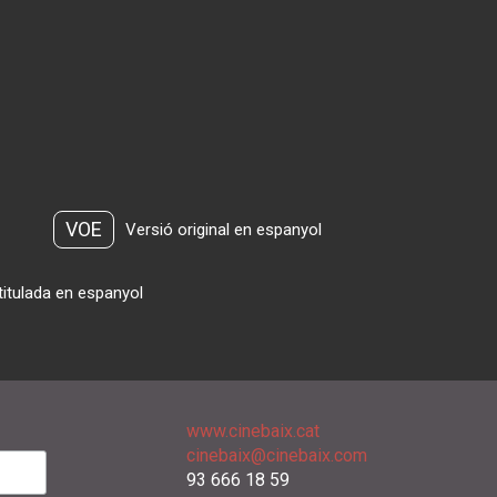
VOE
Versió original en espanyol
titulada en espanyol
www.cinebaix.cat
cinebaix@cinebaix.com
93 666 18 59