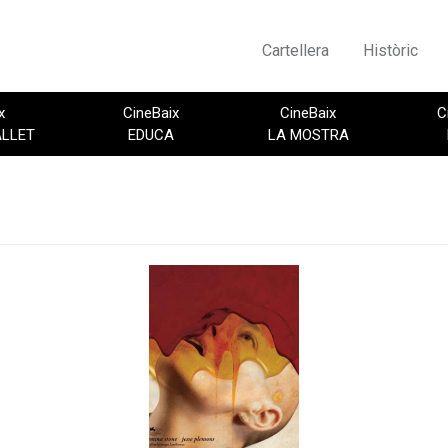
Cartellera
Històric
x
CineBaix
CineBaix
C
ALLET
EDUCA
LA MOSTRA