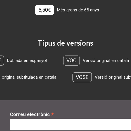
5,50€
Més grans de 65 anys
Tipus de versions
E
VOC
Doblada en espanyol
Versió original en català
VOSE
 original subtitulada en català
Versió original sub
*
Correu electrònic