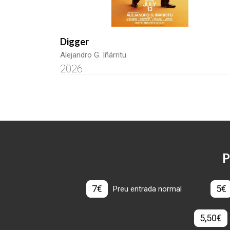
Digger
Alejandro G. Iñárritu
2026
P
7€
5€
Preu entrada normal
5,50€