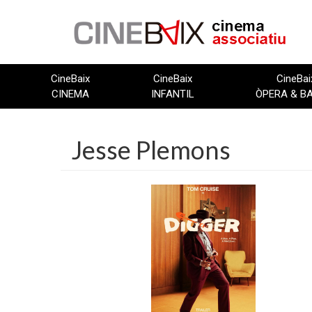
Vés
al
contingut
CineBaix
CineBaix
CineBai
CINEMA
INFANTIL
ÒPERA & B
Jesse Plemons