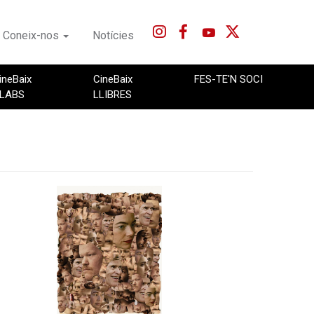
Coneix-nos
Notícies
ineBaix
CineBaix
FES-TE'N SOCI
LABS
LLIBRES