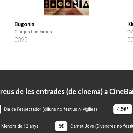
Bugonia
Ki
Giórgos Lánthimos
Gi
2025
2
reus de les entrades (de cinema) a CineBa
4,5€*
Dia de l'espectador (dilluns no festius ni vigilies)
5€
Menors de 12 anys
Carnet Jove (Divendres no festius