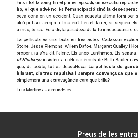
Fins i tot la sang. En el primer episodi, un executiu rep ord
ho, el que advé no és l'emancipació sinó la desesperac
seva dona en un accident. Quan aquesta última torni per sor
algú pot ser sempre el mateix? I en el darrer, se segueix el
a més, té raó. És a dir, la paradoxa de la fe innecessària o d
La pel·lícula és una faula en tres actes. Cadascun expli
Stone, Jesse Plemons, Willem Dafoe, Margaret Qualley i Hon
proper i, ja s'ha dit, l’elenc. Els uneix Lanthimos. Els sepa
of Kindness
insisteix a col·locar èmuls de Bella Baxter dav
que, de sobte, tot es descol·loca.
La pel·lícula de gair
hilarant, d'altres repulsiva i sempre convençuda que e
simplement una extravagància cara que brilla?
Luis Martínez - elmundo.es
Preus de les entra