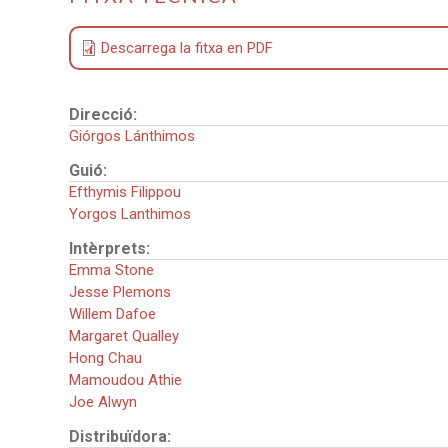
Descarrega la fitxa en PDF
Direcció:
Giórgos Lánthimos
Guió:
Efthymis Filippou
Yorgos Lanthimos
Intèrprets:
Emma Stone
Jesse Plemons
Willem Dafoe
Margaret Qualley
Hong Chau
Mamoudou Athie
Joe Alwyn
Distribuïdora: