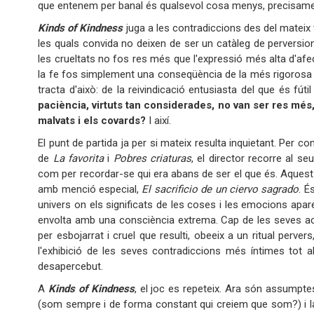
que entenem per banal és qualsevol cosa menys, precisamen
Kinds of Kindness
juga a les contradiccions des del mateix 
les quals convida no deixen de ser un catàleg de perversio
les crueltats no fos res més que l'expressió més alta d'afec
la fe fos simplement una conseqüència de la més rigorosa de l
tracta d'això: de la reivindicació entusiasta del que és fú
paciència, virtuts tan considerades, no van ser res més
malvats i els covards?
I així.
El punt de partida ja per si mateix resulta inquietant. Per 
de
La favorita
i
Pobres criaturas
, el director recorre al s
com per recordar-se qui era abans de ser el que és. Aquest 
amb menció especial,
El sacrificio de un ciervo sagrado
. É
univers on els significats de les coses i les emocions apa
envolta amb una consciència extrema. Cap de les seves acc
per esbojarrat i cruel que resulti, obeeix a un ritual perver
l'exhibició de les seves contradiccions més íntimes tot a
desapercebut.
A
Kinds of Kindness
, el joc es repeteix. Ara són assumptes c
(som sempre i de forma constant qui creiem que som?) i la