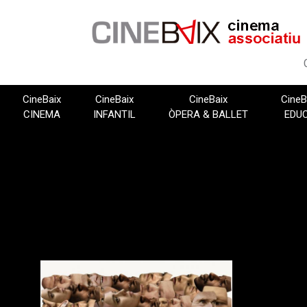
Vés
al
contingut
CineBaix
CineBaix
CineBaix
CineB
CINEMA
INFANTIL
ÒPERA & BALLET
EDU