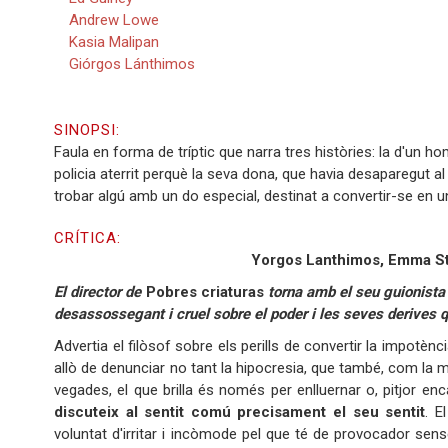
Andrew Lowe
Kasia Malipan
Giórgos Lánthimos
SINOPSI:
Faula en forma de tríptic que narra tres històries: la d'un h
policia aterrit perquè la seva dona, que havia desaparegut al
trobar algú amb un do especial, destinat a convertir-se en un pr
CRÍTICA:
Yorgos Lanthimos, Emma Ston
El director de
Pobres criaturas
torna amb el seu guionista 
desassossegant i cruel sobre el poder i les seves derives 
Advertia el filòsof sobre els perills de convertir la impotènc
allò de denunciar no tant la hipocresia, que també, com la m
vegades, el que brilla és només per enlluernar o, pitjor enc
discuteix al sentit comú precisament el seu sentit
. E
voluntat d'irritar i incòmode pel que té de provocador sen