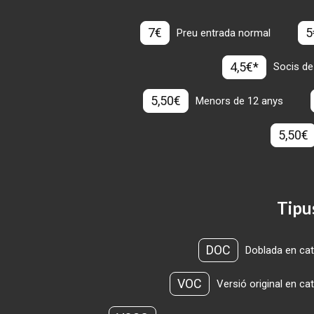
7€
5
Preu entrada normal
4,5€*
Socis de
5,50€
Menors de 12 anys
5,50€
Tipu
DOC
Doblada en cat
VOC
Versió original en ca