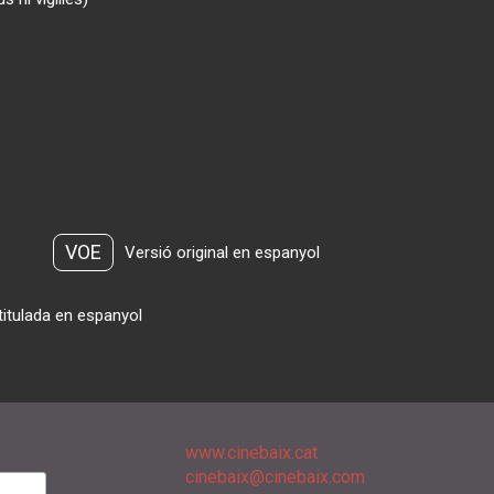
VOE
Versió original en espanyol
titulada en espanyol
www.cinebaix.cat
cinebaix@cinebaix.com