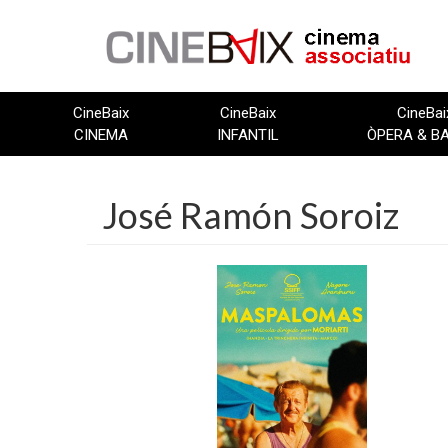
Vés
al
contingut
CineBaix
CineBaix
CineBai
CINEMA
INFANTIL
ÒPERA & B
José Ramón Soroiz