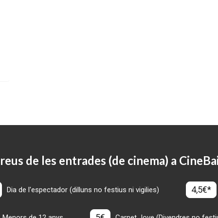
reus de les entrades (de cinema) a CineBa
4,5€*
Dia de l'espectador (dilluns no festius ni vigilies)
5€
Menors de 12 anys
Carnet Jove (Divendres no festius