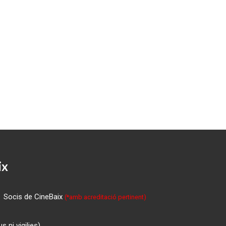
ix
Socis de CineBaix
(*amb acreditació pertinent)
 ni vigilies)