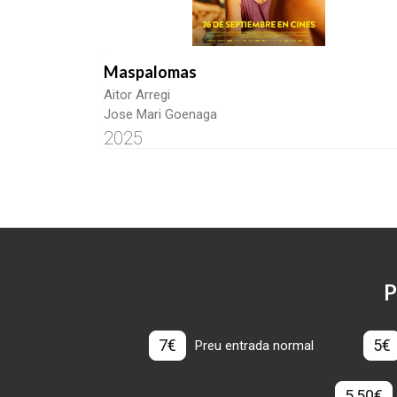
Maspalomas
Aitor Arregi
Jose Mari Goenaga
2025
P
7€
5€
Preu entrada normal
5,50€