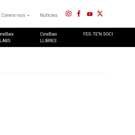
Coneix-nos
Notícies
ineBaix
CineBaix
FES-TE'N SOCI
LABS
LLIBRES