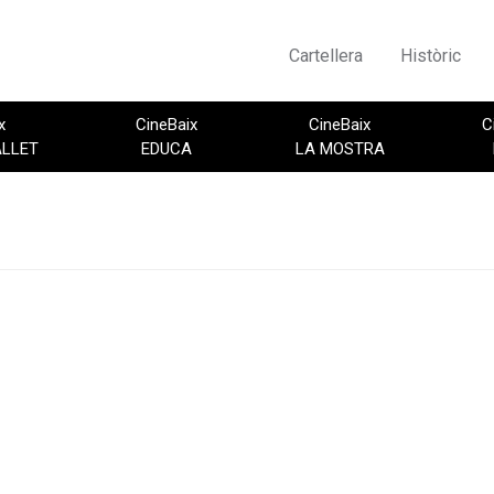
Cartellera
Històric
x
CineBaix
CineBaix
C
ALLET
EDUCA
LA MOSTRA