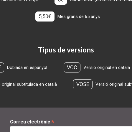
5,50€
Més grans de 65 anys
Tipus de versions
E
VOC
Doblada en espanyol
Versió original en català
VOSE
 original subtitulada en català
Versió original sub
*
Correu electrònic