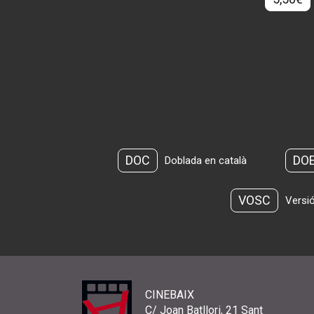
DOC
DO
Doblada en català
VOSC
Versió
CINEBAIX
C/ Joan Batllori, 21 Sant