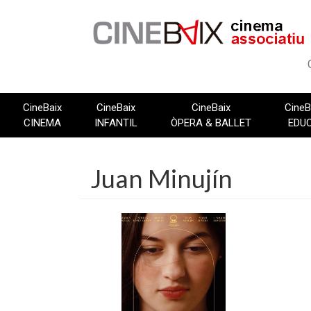
Vés
al
contingut
CineBaix
CineBaix
CineBaix
CineB
CINEMA
INFANTIL
ÒPERA & BALLET
EDU
Juan Minujín