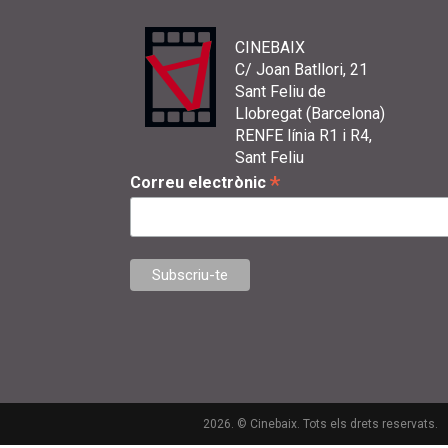
CINEBAIX
C/ Joan Batllori, 21
Sant Feliu de
Llobregat (Barcelona)
RENFE línia R1 i R4,
Sant Feliu
*
Correu electrònic
2026. © Cinebaix. Tots els drets reservats.