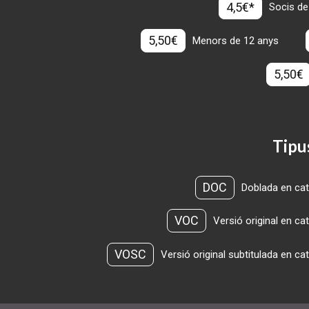
4,5€*
Socis de
5,50€
Menors de 12 anys
5,50€
Tipu
DOC
Doblada en cat
VOC
Versió original en ca
VOSC
Versió original subtitulada en ca