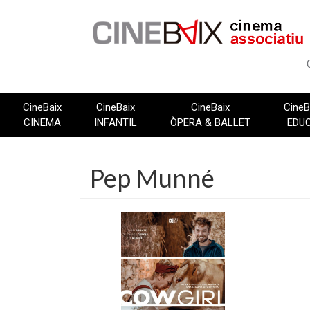
Vés
al
contingut
CineBaix
CineBaix
CineBaix
CineB
CINEMA
INFANTIL
ÒPERA & BALLET
EDU
Pep Munné