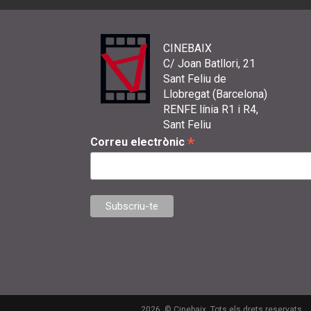
CINEBAIX
C/ Joan Batllori, 21
Sant Feliu de
Llobregat (Barcelona)
RENFE línia R1 i R4,
Sant Feliu
*
Correu electrònic
2026. © Cinebaix. Tots els drets reservats.