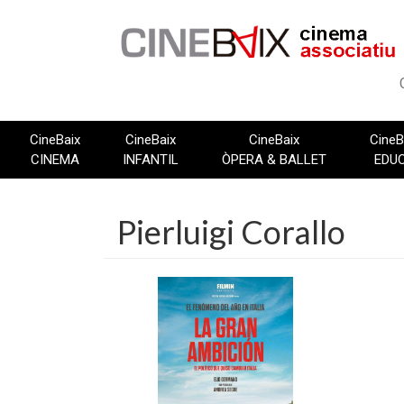
Vés
al
contingut
CineBaix
CineBaix
CineBaix
CineB
CINEMA
INFANTIL
ÒPERA & BALLET
EDU
Pierluigi Corallo