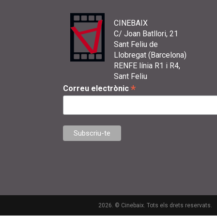
CINEBAIX
C/ Joan Batllori, 21
Sant Feliu de
Llobregat (Barcelona)
RENFE línia R1 i R4,
Sant Feliu
*
Correu electrònic
2026. © Cinebaix. Tots els drets reservats.