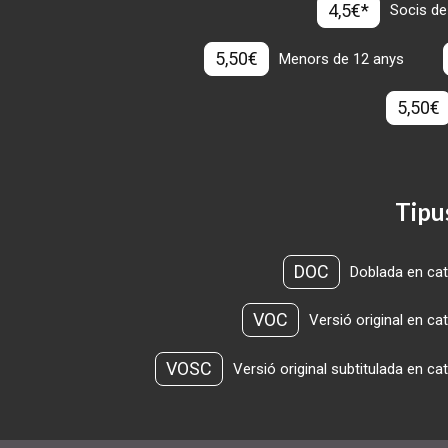
4,5€*
Socis de
5,50€
Menors de 12 anys
5,50€
Tipu
DOC
Doblada en cat
VOC
Versió original en ca
VOSC
Versió original subtitulada en ca