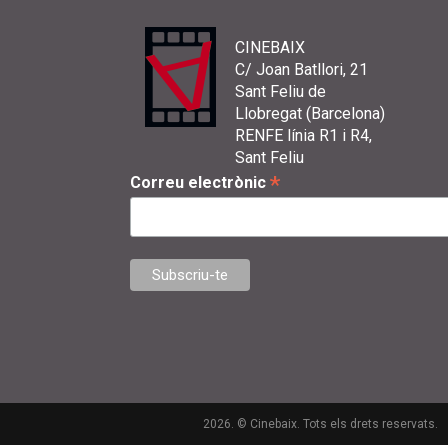
CINEBAIX
C/ Joan Batllori, 21
Sant Feliu de
Llobregat (Barcelona)
RENFE línia R1 i R4,
Sant Feliu
*
Correu electrònic
2026. © Cinebaix. Tots els drets reservats.