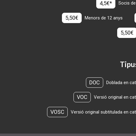
4,5€*
Socis de
5,50€
Menors de 12 anys
5,50€
Tipu
DOC
Doblada en cat
VOC
Versió original en ca
VOSC
Versió original subtitulada en ca