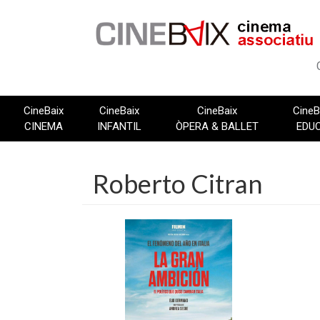
Vés
al
contingut
CineBaix
CineBaix
CineBaix
CineB
CINEMA
INFANTIL
ÒPERA & BALLET
EDU
Roberto Citran