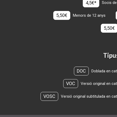
4,5€*
Socis de
5,50€
Menors de 12 anys
5,50€
Tipu
DOC
Doblada en cat
VOC
Versió original en ca
VOSC
Versió original subtitulada en ca