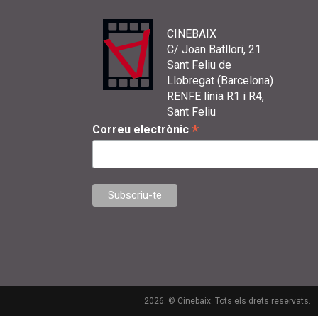
CINEBAIX
C/ Joan Batllori, 21
Sant Feliu de
Llobregat (Barcelona)
RENFE línia R1 i R4,
Sant Feliu
*
Correu electrònic
2026. © Cinebaix. Tots els drets reservats.