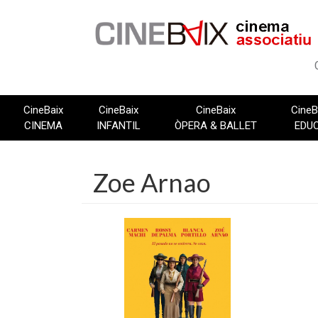
Vés
al
contingut
CineBaix
CineBaix
CineBaix
CineB
CINEMA
INFANTIL
ÒPERA & BALLET
EDU
Zoe Arnao