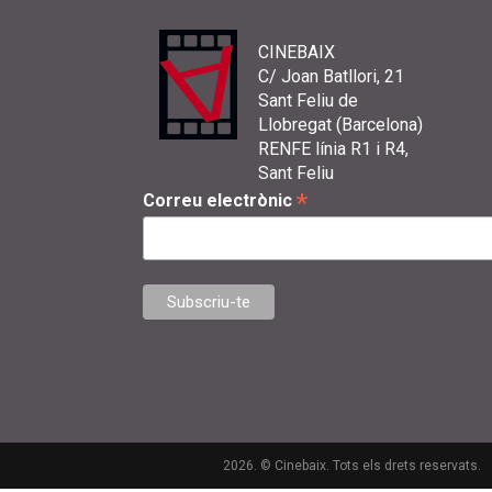
CINEBAIX
C/ Joan Batllori, 21
Sant Feliu de
Llobregat (Barcelona)
RENFE línia R1 i R4,
Sant Feliu
*
Correu electrònic
2026. © Cinebaix. Tots els drets reservats.