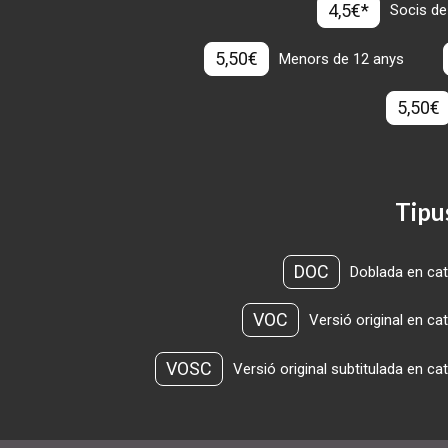
4,5€*
Socis de
5,50€
Menors de 12 anys
5,50€
Tipu
DOC
Doblada en cat
VOC
Versió original en ca
VOSC
Versió original subtitulada en ca