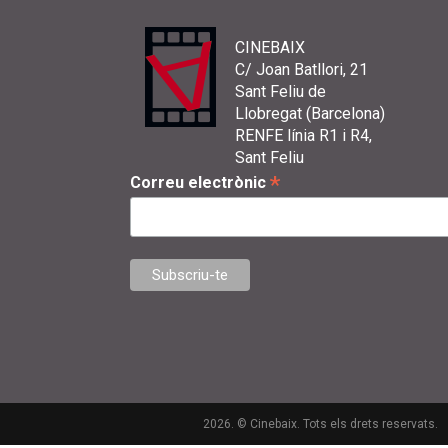
CINEBAIX
C/ Joan Batllori, 21
Sant Feliu de
Llobregat (Barcelona)
RENFE línia R1 i R4,
Sant Feliu
*
Correu electrònic
2026. © Cinebaix. Tots els drets reservats.