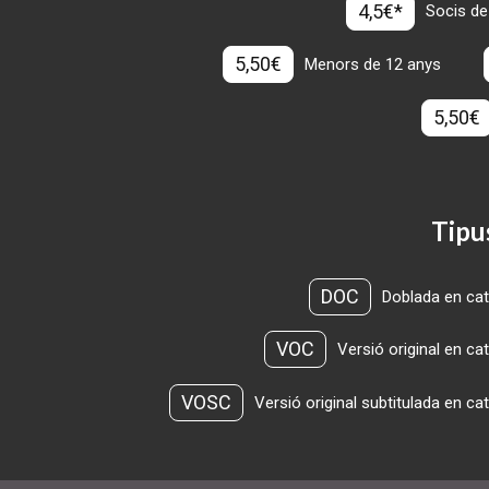
4,5€*
Socis de
5,50€
Menors de 12 anys
5,50€
Tipu
DOC
Doblada en cat
VOC
Versió original en ca
VOSC
Versió original subtitulada en ca