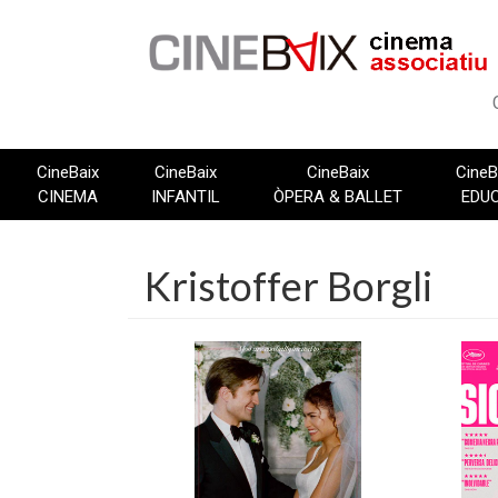
Vés
al
contingut
CineBaix
CineBaix
CineBaix
CineB
CINEMA
INFANTIL
ÒPERA & BALLET
EDU
Kristoffer Borgli