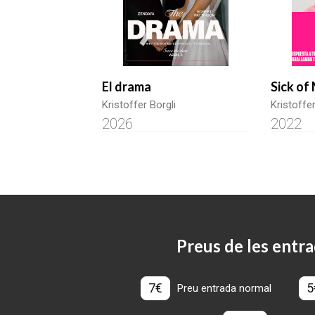
El drama
Sick of
Kristoffer Borgli
Kristoffer
2026
2022
Preus de les entra
7€
5
Preu entrada normal