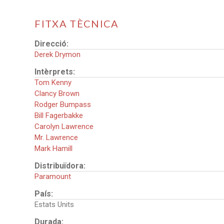
FITXA TÈCNICA
Direcció:
Derek Drymon
Intèrprets:
Tom Kenny
Clancy Brown
Rodger Bumpass
Bill Fagerbakke
Carolyn Lawrence
Mr. Lawrence
Mark Hamill
Distribuïdora:
Paramount
País:
Estats Units
Durada: