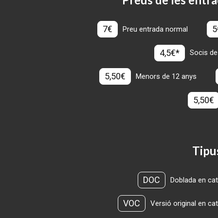
7€
5
Preu entrada normal
4,5€*
Socis de
5,50€
Menors de 12 anys
5,50€
Tipu
DOC
Doblada en cat
VOC
Versió original en ca