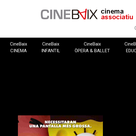
Vés
al
contingut
CineBaix
CineBaix
CineBaix
CineB
CINEMA
INFANTIL
ÒPERA & BALLET
EDU