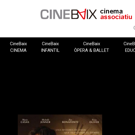
Vés
al
contingut
CineBaix
CineBaix
CineBaix
CineB
CINEMA
INFANTIL
ÒPERA & BALLET
EDU