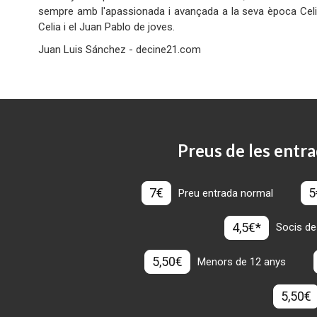
sempre amb l'apassionada i avançada a la seva època Ce
Celia i el Juan Pablo de joves.
Juan Luis Sánchez - decine21.com
Preus de les entra
7€
5
Preu entrada normal
4,5€*
Socis de
5,50€
Menors de 12 anys
5,50€