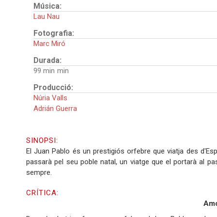
Música:
Lau Nau
Fotografia:
Marc Miró
Durada:
99 min
Producció:
Núria Valls
Adrián Guerra
SINOPSI:
El Juan Pablo és un prestigiós orfebre que viatja des d'E
passarà pel seu poble natal, un viatge que el portarà al p
sempre.
CRÍTICA:
Amo