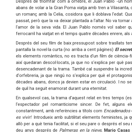
Després de triomfar com a orfebre, el Juan Pablo -un hom
abans de volar a la Gran Poma viatja amb tren a Vilasanta, on
un romanç amb la Celia, cosidora que li doblava l'edat. Quan
passat, però que la va deixar plantada a l'altar. No va torn
l'amor de la seva vida. El Juan Pablo només vol saber qu
ferrocarril ha viatjat en el temps quatre dècades enrere, als 
Després del seu film de baix pressupost sobre trasllats t
pantalla la novel·la curta (no arriba a cent pàgines)
El secret
els elements romàntics, no es tracta d'un film de ciència-fi
així quedaran descol·locats, ja que no s'explica per què pas
desencadenant de la trama. També cal suspendre la incredu
d'orfebreria, ja que ningú no s'explica per què el protago
dècades abans, doncs ja devien estar en circulació. I no se
de quil ha seguit enamorat durant una eternitat.
En qualsevol cas, la trama d'aquest relat en tres temps (es
l'espectador pel romanticisme sincer. De fet, alguns 
constantment, amb referències a títols com
Encadenados
es vivir!
. Introdueix amb subtilitat elements feministes, ja 
allò per a què tenia facilitat, si el seu pare o després el s
deu anys després de
Palmeras en la nieve
,
Mario Casas