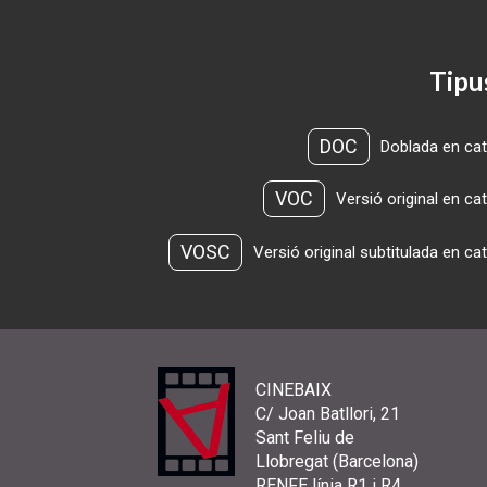
Tipu
DOC
Doblada en cat
VOC
Versió original en ca
VOSC
Versió original subtitulada en ca
CINEBAIX
C/ Joan Batllori, 21
Sant Feliu de
Llobregat (Barcelona)
RENFE línia R1 i R4,