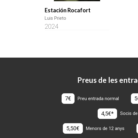
Estación Rocafort
Luis Prieto
2024
Preus de les entra
7€
5
Preu entrada normal
4,5€*
Socis de
5,50€
Menors de 12 anys