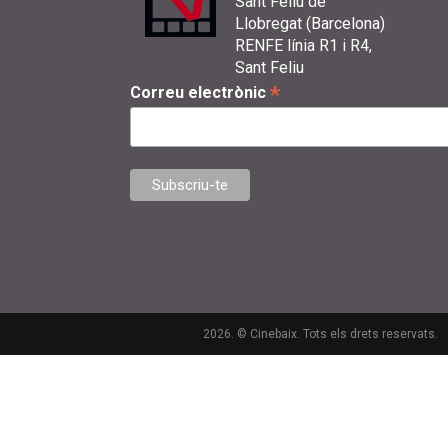
Sant Feliu de
Llobregat (Barcelona)
RENFE línia R1 i R4,
Sant Feliu
*
Correu electrònic
2026. © Cinebaix. Tots els drets reservats.