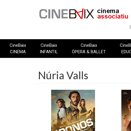
Vés
al
contingut
CineBaix
CineBaix
CineBaix
CineB
CINEMA
INFANTIL
ÒPERA & BALLET
EDU
Núria Valls