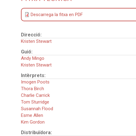
Descarrega la fitxa en PDF
Direcció:
Kristen Stewart
Guió:
Andy Mingo
Kristen Stewart
Intèrprets:
Imogen Poots
Thora Birch
Charlie Carrick
Tom Sturridge
Susannah Flood
Esme Allen
Kim Gordon
Distribuïdora: