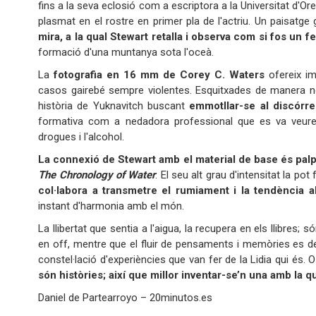
fins a la seva eclosió com a escriptora a la Universitat d'O
plasmat en el rostre en primer pla de l'actriu. Un paisatg
mira, a la qual
Stewart retalla i observa com si fos un 
formació d'una muntanya sota l'oceà.
La
fotografia
en 16 mm de Corey C. Waters
ofereix im
casos gairebé sempre violentes. Esquitxades de manera n
història de Yuknavitch buscant
emmotllar-se
al discórr
formativa com a nedadora professional que es va veure tr
drogues i l'alcohol.
La connexió de Stewart amb el material de base és pal
The Chronology of Water
. El seu alt grau d'intensitat la p
col·labora
a transmetre el
rumiament i
la tendència
a
instant d'harmonia amb el món.
La llibertat que sentia a l'aigua, la recupera en els llibres; s
en off, mentre que el fluir de pensaments i memòries es d
constel·lació d'experiències que van fer de la Lidia qui és.
són històries; així que millor inventar-se’n una amb la q
Daniel de Partearroyo – 20minutos.es