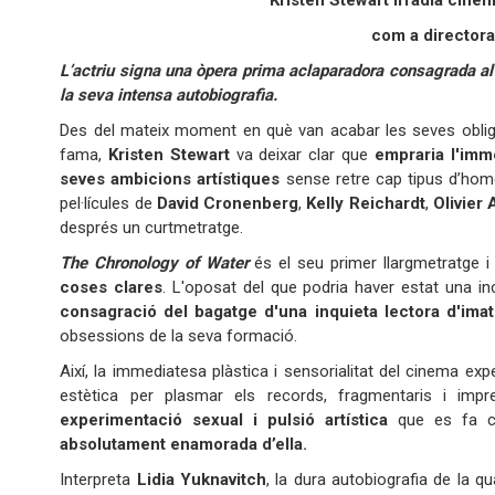
Kristen Stewart irradia cine
com a directora
L’actriu signa una òpera prima aclaparadora consagrada al
la seva intensa autobiografia.
Des del mateix moment en què van acabar les seves obli
fama,
Kristen Stewart
va deixar clar que
empraria l'imm
seves ambicions artístiques
sense retre cap tipus d’homen
pel·lícules de
David Cronenberg
,
Kelly Reichardt
,
Olivier
després un curtmetratge.
The Chronology of Water
és el seu primer llargmetratge i
coses clares
. L'oposat del que podria haver estat una incu
consagració
del bagatge d'una inquieta lectora d'ima
obsessions de la seva formació.
Així, la immediatesa plàstica i sensorialitat del cinema e
estètica per plasmar els records, fragmentaris i impre
experimentació sexual i pulsió artística
que es fa 
absolutament enamorada d’ella.
Interpreta
Lidia Yuknavitch
, la dura autobiografia de la q