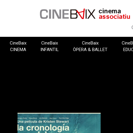
Vés
al
contingut
CineBaix
CineBaix
CineBaix
CineB
CINEMA
INFANTIL
ÒPERA & BALLET
EDU