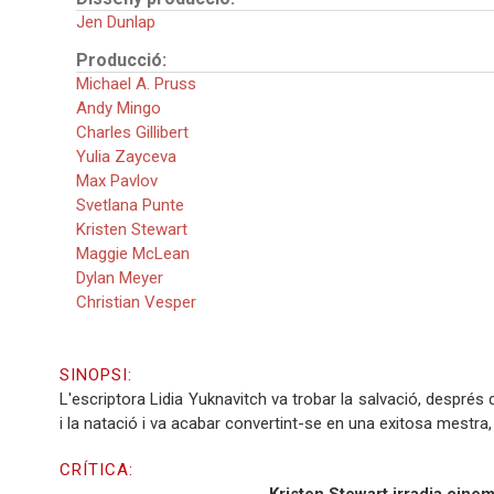
Jen Dunlap
Producció:
Michael A. Pruss
Andy Mingo
Charles Gillibert
Yulia Zayceva
Max Pavlov
Svetlana Punte
Kristen Stewart
Maggie McLean
Dylan Meyer
Christian Vesper
SINOPSI:
L'escriptora Lidia Yuknavitch va trobar la salvació, després 
i la natació i va acabar convertint-se en una exitosa mestra,
CRÍTICA: