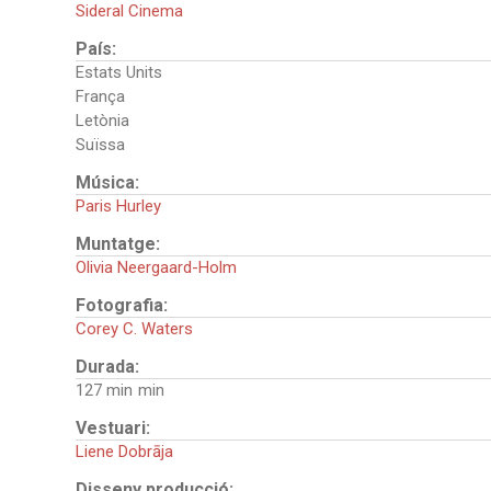
Sideral Cinema
País:
Estats Units
França
Letònia
Suïssa
Música:
Paris Hurley
Muntatge:
Olivia Neergaard-Holm
Fotografia:
Corey C. Waters
Durada:
127 min
Vestuari:
Liene Dobrāja
Disseny producció: