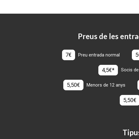
Preus de les entra
7€
5
Preu entrada normal
4,5€*
Socis de
5,50€
Menors de 12 anys
5,50€
Tipu