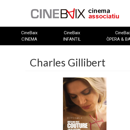
Vés
al
contingut
CineBaix
CineBaix
CineBai
CINEMA
INFANTIL
ÒPERA & B
Charles Gillibert