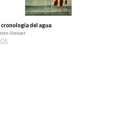
 cronología del agua
isten Stewart
025