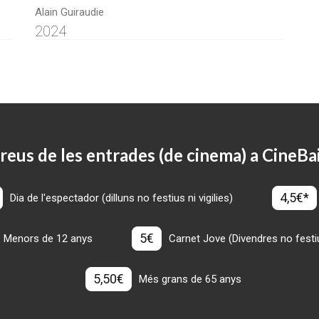
Alain Guiraudie
2024
reus de les entrades (de cinema) a CineBa
4,5€*
Dia de l'espectador (dilluns no festius ni vigilies)
5€
Menors de 12 anys
Carnet Jove (Divendres no festius
5,50€
Més grans de 65 anys