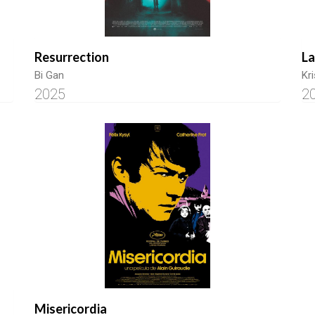
Resurrection
La
Bi Gan
Kr
2025
2
Misericordia