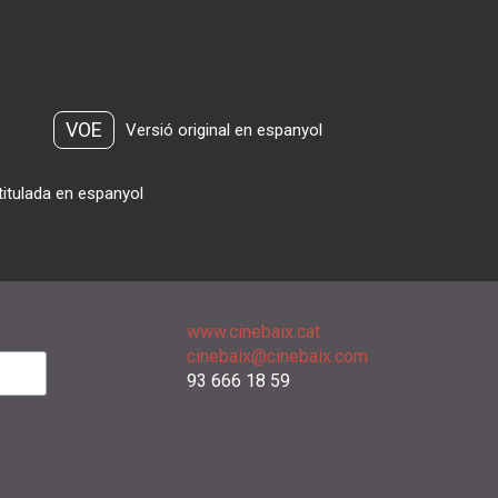
VOE
Versió original en espanyol
titulada en espanyol
www.cinebaix.cat
cinebaix@cinebaix.com
93 666 18 59