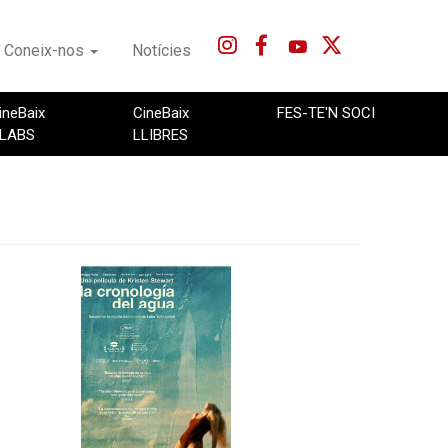
Coneix-nos
Notícies
ineBaix
CineBaix
FES-TE'N SOCI
LABS
LLIBRES