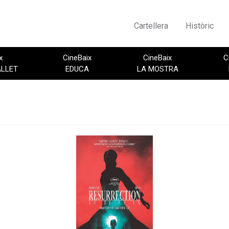
Cartellera
Històric
x
CineBaix
CineBaix
C
ALLET
EDUCA
LA MOSTRA