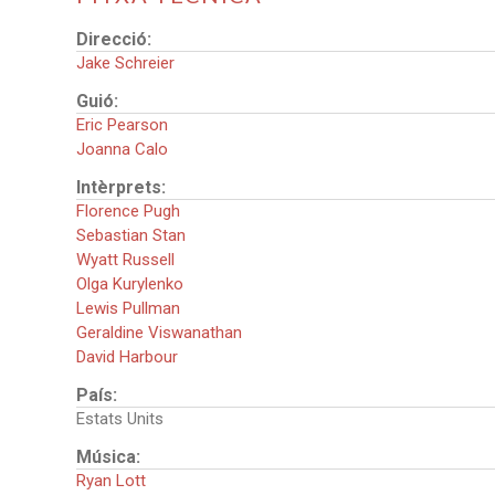
Direcció:
Jake Schreier
Guió:
Eric Pearson
Joanna Calo
Intèrprets:
Florence Pugh
Sebastian Stan
Wyatt Russell
Olga Kurylenko
Lewis Pullman
Geraldine Viswanathan
David Harbour
País:
Estats Units
Música:
Ryan Lott