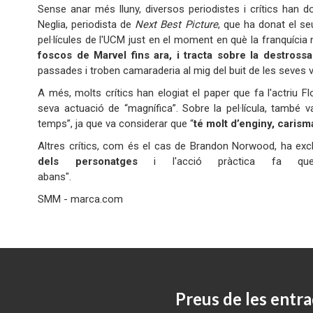
Sense anar més lluny, diversos periodistes i crítics han d
Neglia, periodista de
Next Best Picture
, que ha donat el se
pel·lícules de l'UCM just en el moment en què la franquícia
foscos de Marvel fins ara, i tracta sobre la destross
passades i troben camaraderia al mig del buit de les seves v
A més, molts crítics han elogiat el paper que fa l'actriu F
seva actuació de “magnífica”. Sobre la pel·lícula, també 
temps”, ja que va considerar que “
té molt d’enginy, carism
Altres crítics, com és el cas de Brandon Norwood, ha excl
dels personatges
i l'acció pràctica fa que
abans"
SMM - marca.com
Preus de les entra