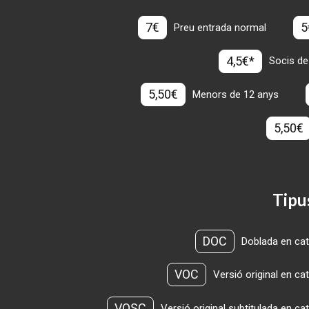
7€
5
Preu entrada normal
4,5€*
Socis de
5,50€
Menors de 12 anys
5,50€
Tipu
DOC
Doblada en cat
VOC
Versió original en ca
VOSC
Versió original subtitulada en ca