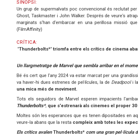
SINOPSI:
Un grup de supermalvats poc convencional és reclutat per 
Ghost, Taskmaster i John Walker. Després de veure's atrapa
marginats s'han d'embarcar en una perillosa missió que
(FilmAffinity)
CRÍTICA:
'Thunderbolts*' triomfa entre els crítics de cinema aba
Un llargmetratge de Marvel que sembla arribar en el momen
Bé és cert que l'any 2024 va estar marcat per una grandíss
va haver-hi dues estrenes de pel·lícules, la de
Deadpool
i l
una mica més de moviment.
Tots els seguidors de Marvel esperen impacients l'arriba
Thunderbolts*
,
que s'estrenarà als cinemes el proper 30
Moltes són les esperances que es tenen dipositades en aqu
veure-la abans que la resta
compleix amb totes les expect
Els crítics avalen
Thunderbolts*
com una gran pel·lícula 