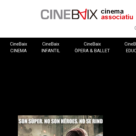
Vés
al
contingut
CineBaix
CineBaix
CineBaix
CineB
CINEMA
INFANTIL
ÒPERA & BALLET
EDU