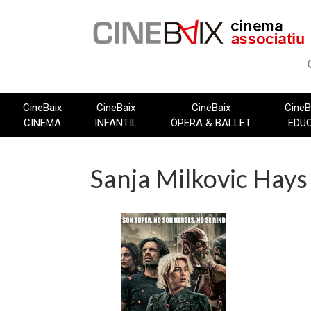
Vés
al
contingut
CineBaix
CineBaix
CineBaix
CineB
CINEMA
INFANTIL
ÒPERA & BALLET
EDU
Sanja Milkovic Hays