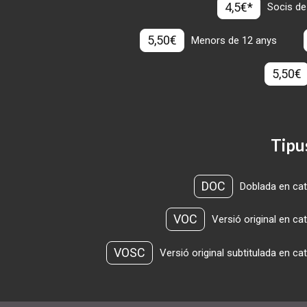
4,5€*
Socis de
5,50€
Menors de 12 anys
5,50€
Tipu
DOC
Doblada en cat
VOC
Versió original en ca
VOSC
Versió original subtitulada en ca