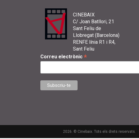
CINEBAIX
C/ Joan Batllori, 21
Sant Feliu de
Llobregat (Barcelona)
RENFE línia R1 i R4,
Sant Feliu
*
Correu electrònic
2026. © Cinebaix. Tots els drets reservats.