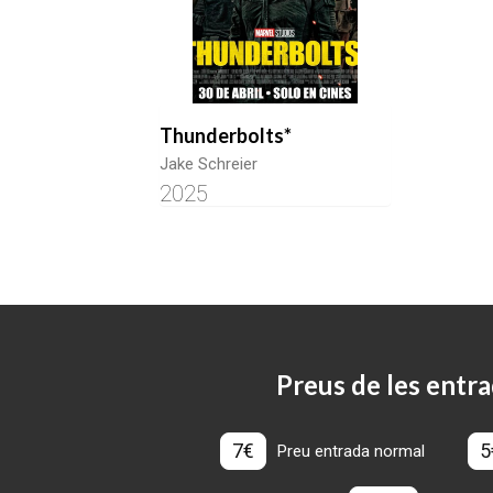
Thunderbolts*
Jake Schreier
2025
Preus de les entra
7€
5
Preu entrada normal