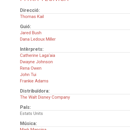
Direcció:
Thomas Kail
Guió:
Jared Bush
Dana Ledoux Miller
Intèrprets:
Catherine Laga‘aia
Dwayne Johnson
Rena Owen
John Tui
Frankie Adams
Distribuïdora:
The Walt Disney Company
País:
Estats Units
Música:
Mark Mancina