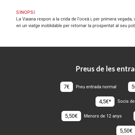
SINOPSI:
La Vaiana respon a la crida de l'oceà i, per primera vegada, 
en un viatge inoblidable per retornar la prosperitat al seu po
Preus de les entra
7€
5
Preu entrada normal
4,5€*
Socis de
5,50€
Menors de 12 anys
5,50€