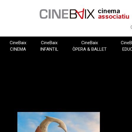
Vés
al
contingut
CineBaix
CineBaix
CineBaix
CineB
CINEMA
INFANTIL
ÒPERA & BALLET
EDU